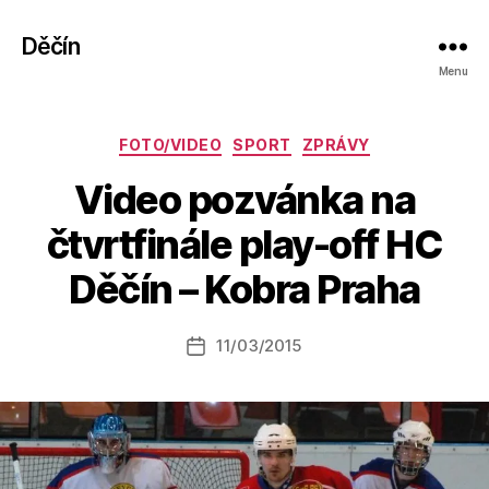
Děčín
Menu
Rubriky
FOTO/VIDEO
SPORT
ZPRÁVY
Video pozvánka na
A
čtvrtfinále play-off HC
u
t
Děčín – Kobra Praha
o
r:
Autor
11/03/2015
a
Datum
příspěvku
l
příspěvku
e
s
o