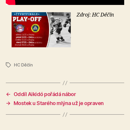
Zdroj: HC Děčín
HC Děčín
Štítky
←
Oddíl Aikidó pořádá nábor
→
Mostek u Starého mlýna už je opraven