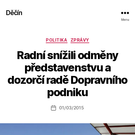
Děčín
Menu
Rubriky
POLITIKA
ZPRÁVY
Radní snížili odměny
představenstvu a
A
dozorčí radě Dopravního
u
t
podniku
o
r:
Autor
01/03/2015
a
Datum
příspěvku
l
příspěvku
e
s
o