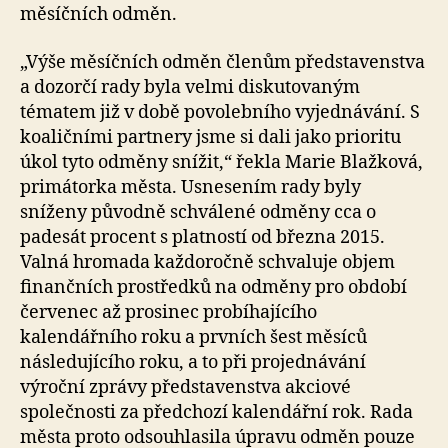
měsíčních odměn.
„Výše měsíčních odměn členům představenstva
a dozorčí rady byla velmi diskutovaným
tématem již v době povolebního vyjednávání. S
koaličními partnery jsme si dali jako prioritu
úkol tyto odměny snížit,“ řekla Marie Blažková,
primátorka města. Usnesením rady byly
sníženy původně schválené odměny cca o
padesát procent s platností od března 2015.
Valná hromada každoročně schvaluje objem
finančních prostředků na odměny pro období
červenec až prosinec probíhajícího
kalendářního roku a prvních šest měsíců
následujícího roku, a to při projednávání
výroční zprávy představenstva akciové
společnosti za předchozí kalendářní rok. Rada
města proto odsouhlasila úpravu odměn pouze