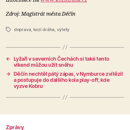
informace na
www.kozidraha.cz
Zdroj: Magistrát města Děčín
doprava
,
kozí dráha
,
výlety
Štítky
←
Lyžaři v severních Čechách si také tento
víkend můžou užít sněhu
→
Děčín nechtěl pátý zápas, v Nymburce zvítězil
a postupuje do dalšího kola play-off, kde
vyzve Kobru
Zprávy