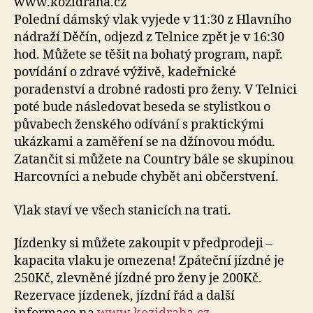
www.kozidraha.cz
Polední dámský vlak vyjede v 11:30 z Hlavního
nádraží Děčín, odjezd z Telnice zpět je v 16:30
hod. Můžete se těšit na bohatý program, např.
povídání o zdravé výživě, kadeřnické
poradenství a drobné radosti pro ženy. V Telnici
poté bude následovat beseda se stylistkou o
půvabech ženského odívání s praktickými
ukázkami a zaměření se na džínovou módu.
Zatančit si můžete na Country bále se skupinou
Harcovníci a nebude chybět ani občerstvení.
Vlak staví ve všech stanicích na trati.
Jízdenky si můžete zakoupit v předprodeji –
kapacita vlaku je omezena! Zpáteční jízdné je
250Kč, zlevněné jízdné pro ženy je 200Kč.
Rezervace jízdenek, jízdní řád a další