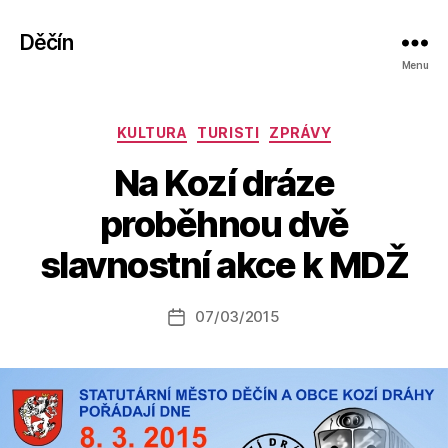
Děčín
Menu
Rubriky
KULTURA
TURISTI
ZPRÁVY
Na Kozí dráze
A
proběhnou dvě
u
t
slavnostní akce k MDŽ
o
r:
Autor
07/03/2015
a
Datum
příspěvku
l
příspěvku
e
s
o