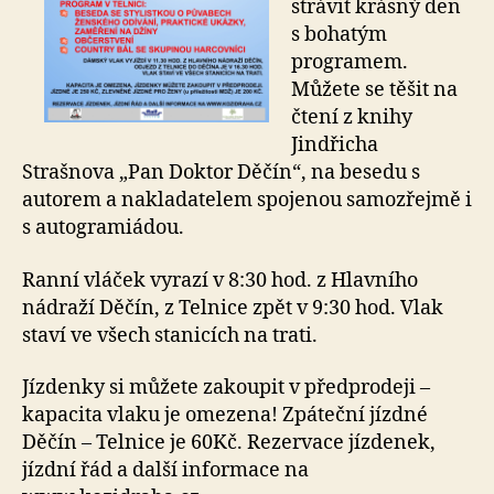
strávit krásný den
s bohatým
programem.
Můžete se těšit na
čtení z knihy
Jindřicha
Strašnova „Pan Doktor Děčín“, na besedu s
autorem a nakladatelem spojenou samozřejmě i
s autogramiádou.
Ranní vláček vyrazí v 8:30 hod. z Hlavního
nádraží Děčín, z Telnice zpět v 9:30 hod. Vlak
staví ve všech stanicích na trati.
Jízdenky si můžete zakoupit v předprodeji –
kapacita vlaku je omezena! Zpáteční jízdné
Děčín – Telnice je 60Kč. Rezervace jízdenek,
jízdní řád a další informace na