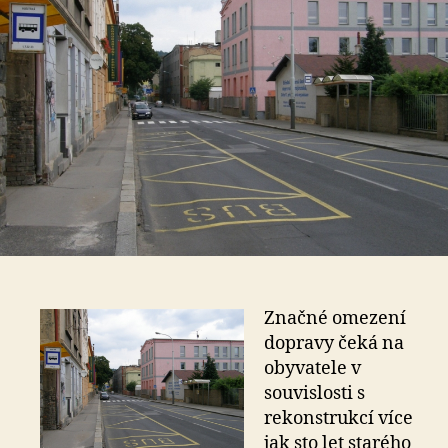
Značné omezení
dopravy čeká na
obyvatele v
souvislosti s
rekonstrukcí více
jak sto let starého