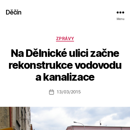
Děčín
Menu
Rubriky
ZPRÁVY
Na Dělnické ulici začne
A
rekonstrukce vodovodu
u
t
a kanalizace
o
r:
Autor
13/03/2015
a
Datum
příspěvku
l
příspěvku
e
s
o