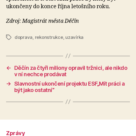
ukončeny do konce října letošního roku.
Zdroj: Magistrát města Děčín
doprava
,
rekonstrukce
,
uzavírka
Štítky
←
Děčín za čtyři miliony opravil tržnici, ale nikdo
v ní nechce prodávat
→
Slavnostní ukončení projektu ESF„Mít práci a
být jako ostatní“
Zprávy