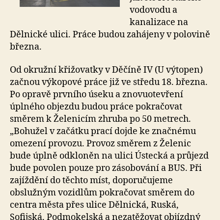
vodovodu a
kanalizace na
Dělnické ulici. Práce budou zahájeny v polovině
března.
Od okružní křižovatky v Děčíně IV (U výtopen)
začnou výkopové práce již ve středu 18. března.
Po opravě prvního úseku a znovuotevření
úplného objezdu budou práce pokračovat
směrem k Želenicím zhruba po 50 metrech.
„Bohužel v začátku prací dojde ke značnému
omezení provozu. Provoz směrem z Želenic
bude úplně odkloněn na ulici Ústecká a průjezd
bude povolen pouze pro zásobování a BUS. Při
zajíždění do těchto míst, doporučujeme
obslužným vozidlům pokračovat směrem do
centra města přes ulice Dělnická, Ruská,
Sofijská, Podmokelská a nezatěžovat objízdný