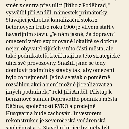
směr z centra přes ulici Jiřího z Poděbrad,“
vysvětlil Jiří Anděl, náměstek primátorky.
Stávající jednotná kanalizační stoka z
betonových trub z roku 1900 je vlivem stáří v
havarijním stavu. „Je nám jasné, že dopravní
omezení v této exponované lokalitě se dotkne
nejen obyvatel žijících v této části města, ale
také podnikatelů, kteří mají na této strategické
ulici své provozovny. Snažili jsme se tedy
domluvit podmínky stavby tak, aby omezení
bylo co nejmenší. Jedná se však o poměrně
rozsáhlou akci a není možné ji realizovat za
jiných podmínek,“ řekl Jiří Anděl. Přístup k
benzinové stanici Dopravního podniku města
Děčína, společnosti RYKO a prodejně
Husqvarna bude zachován. Investorem
rekonstrukce je Severočeská vodárenská
společnost a. s. Stavební práce by měly být