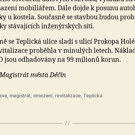
sazení mobiliářem. Dále dojde k posunu aut
ky u kostela. Současně se stavbou budou prob
ky stávajících inženýrských sítí.
ně se Teplická ulice sladí s ulicí Prokopa Holé
vitalizace proběhla v minulých letech. Nákla
D jsou odhadovány na 99 milionů korun.
 Magistrát města Děčín
ava
,
magistrát
,
omezení
,
revitalizace
,
Teplická