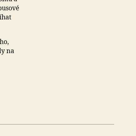
obusové
íhat
ho,
dy na