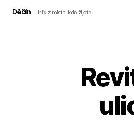
Děčín
info z místa, kde žijete
Revi
uli