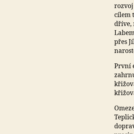
rozvoj
cílem 
dříve,
Labem.
přes J
narost
První 
zahrnu
křižov
křižov
Omezen
Teplic
doprav