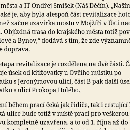
 města a IT Ondřej Smíšek (Náš Děčín). „Naší
také je, aby byla alespoň část revitalizace hot
 než začne uzavírka mostu v Mojžíři v Ústí na
 Objízdná trasa do krajského města totiž po
ílové a Bynov,“ dodává s tím, že zde významn
e doprava.
etapa revitalizace je rozdělena na dvě části. Č
je úsek od křižovatky u Ovčího můstku po
atku s Jeronýmovou ulicí, část B pak další ús
atku s ulicí Prokopa Holého.
í během prací čeká jak řidiče, tak i cestujíc
ká ulice bude totiž v místě prací pro veškerou
u kompletně uzavřena, a to od 1. října až do 