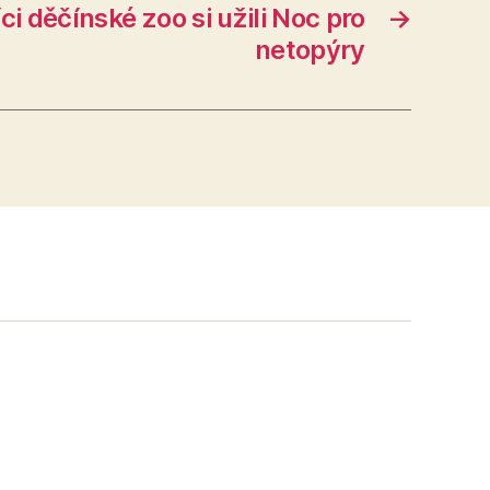
i děčínské zoo si užili Noc pro
→
netopýry