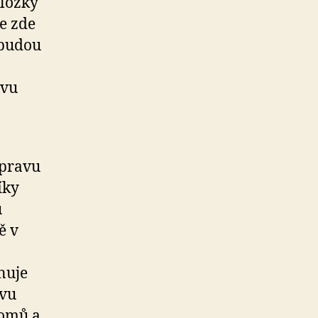
složky
že zde
 budou
avu
opravu
íky
u
ě v
nuje
avu
romů a