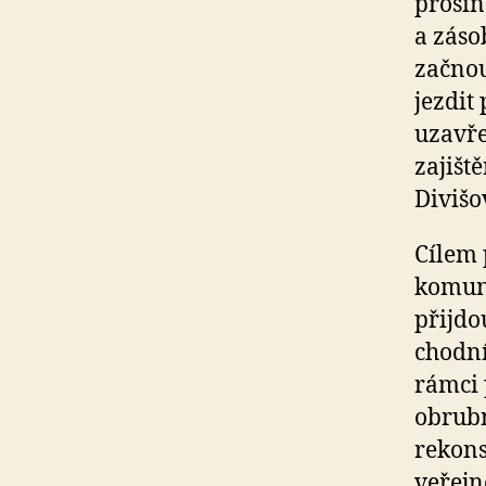
prosin
a záso
začnou
jezdit
uzavře
zajišt
Divišo
Cílem 
komuni
přijdo
chodní
rámci 
obrubn
rekons
veřejn