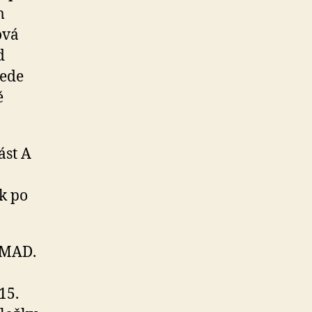
m
ová
d
vede
ě
ást A
ek po
í MAD.
15.