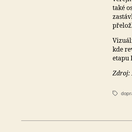
také o
zastáv
přelož
Vizuál
kde re
etapu 
Zdroj:
dopr
Štítky