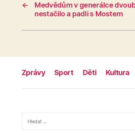
←
Medvědům v generálce dvoub
nestačilo a padli s Mostem
Zprávy
Sport
Děti
Kultura
Výsledky
vyhledávání: