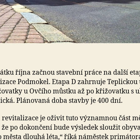
átku října začnou stavební práce na další et
lizace Podmokel. Etapa D zahrnuje Teplickou 
žovatky u Ovčího můstku až po křižovatku s ul
ická. Plánovaná doba stavby je 400 dní.
 revitalizace je oživit tuto významnou část mě
 že po dokončení bude výsledek sloužit obyv
 města dlouhá léta,“ říká náměstek primátor