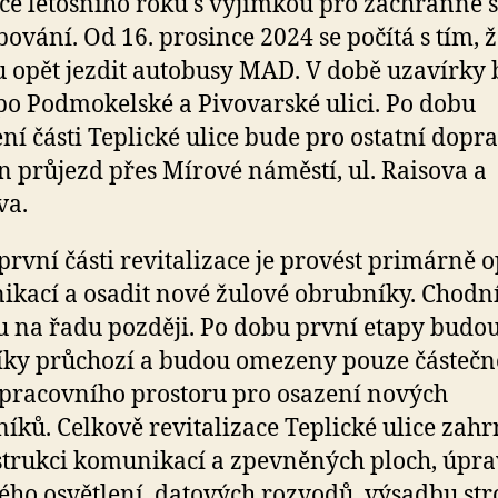
ce letošního roku s výjimkou pro záchranné 
bování. Od 16. prosince 2024 se počítá s tím, 
 opět jezdit autobusy MAD. V době uzavírky
 po Podmokelské a Pivovarské ulici. Po dobu
ní části Teplické ulice bude pro ostatní dopr
ěn průjezd přes Mírové náměstí, ul. Raisova a
va.
první části revitalizace je provést primárně 
kací a osadit nové žulové obrubníky. Chodn
u na řadu později. Po dobu první etapy budo
ky průchozí a budou omezeny pouze částečn
pracovního prostoru pro osazení nových
íků. Celkově revitalizace Teplické ulice zahr
trukci komunikací a zpevněných ploch, úpr
ého osvětlení, datových rozvodů, výsadbu st