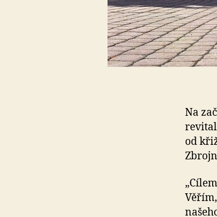
Na zač
revita
od kři
Zbrojn
„Cílem
Věřím,
našeho