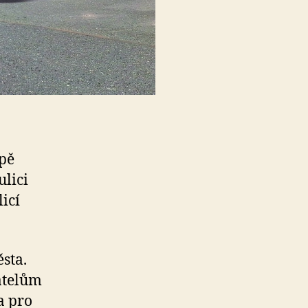
apě
ulici
icí
sta.
atelům
a pro