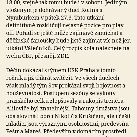
18.00, stejně tak tomu bude i v sobotu. Jediným
vloženým je dohrávaný duel Kolína s
Nymburkem v pátek 27.3. Tato utkání
definitivně rozklíčují nejasné pozice pro play-
off. Pořadí se ještě může zajímavě zamíchat a
děčínské fanoušky bude jistě zajímat víc než jen
utkání Válečníků. Celý rozpis kola naleznete na
webu ČBF, přesněji ZDE.
Děčín dokázal s týmem USK Praha v tomto
ročníku již třikrát zvítězit. Ve všech duelech
však mladý tým Sov prokázal svoji bojovnost a
houževnatost. Postupem sezóny se výkony
pražského celku zlepšovaly a rukopis trenéra
Aliloviče byl znatelnější. Tahouny družstva jsou
oba slovinští borci Nikolič s Krušičem, ale i čeští
mladíci jsou výraznými osobnostmi, především
Feštr a Mareš. Především v domácím prostředí