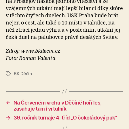
na Prostějov náskok jednoho vítězství a ze
vzájemných utkání mají lepší bilanci díky skóre
v těchto čtyřech duelech. USK Praha bude hrát
nejen o čest, ale také o 10.místo v tabulce, na
něž ztrácí jednu výhru a v posledním utkání jej
čeká duel na palubovce právě desátých Svitav.
Zdroj: www.bkdecin.cz
Foto: Roman Valenta
BK Děčín
Štítky
←
Na Červeném vrchu v Děčíně hoří les,
zasahuje tam i vrtulník
→
39. ročník turnaje 4. tříd „O čokoládový puk“