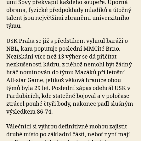
umí Sovy překvapit každého soupeře. Úporná
obrana, fyzické předpoklady mladíků a útočný
talent jsou největšími zbraněmi univerzitního
týmu.
USK Praha se již s předstihem vyhnul baráži o
NBL, kam poputuje poslední MMCité Brno.
Nezískání více než 13 výher se dá přičítat
nezkušenosti kádru, z něhož nemohl být žádný
hráč nominován do týmu Mazáků při letošní
All-star Game, jelikož věková hranice obou
týmů byla 29 let. Poslední zápas odehrál USK v
Pardubicích, kde statečně bojoval a v poločase
ztrácel pouhé čtyři body, nakonec padl slušným
výsledkem 86-74.
Válečníci si výhrou definitivně mohou zajistit
druhé místo po základní části, neboť nyní mají