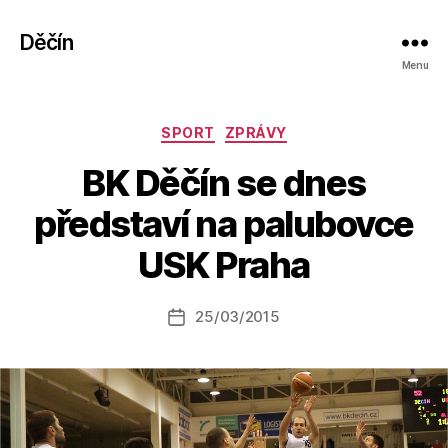
Děčín
Menu
Rubriky
SPORT
ZPRÁVY
BK Děčín se dnes
A
představí na palubovce
u
t
USK Praha
o
r:
Autor
25/03/2015
a
Datum
příspěvku
l
příspěvku
e
s
o