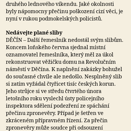
druhého lednového víkendu. Jaké okolnosti
byly nápomocny přečinu poškození cizí věci, je
nyní v rukou podmokelských policistů.
Nedávejte plané sliby
DĚČÍN – Další řemeslník nedostál svým slibům.
Koncem loňského června sjednal místní
oznamovatel řemeslníka, který měl za úkol
rekonstruovat věžičku domu na Revolučním
náměstí v Děčína. K naplnění zakázky bohužel
do současné chvíle ale nedošlo. Nesplněný slib
si zatím vyžádal čtyřicet tisíc českých korun.
Jeho strůjce si ve středu čtvrtého února
letošního roku vyslechl ústy policejního
inspektora sdělení podezření ze spáchání
přečinu zpronevěry. Případ je šetřen ve
zkráceném přípravném řízení. Za přečin
zpronevěry může soudce při odsouzení