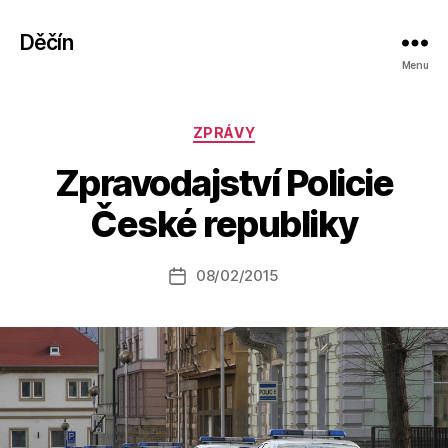
Děčín
Menu
Rubriky
ZPRÁVY
A
Zpravodajství Policie
u
t
České republiky
o
r:
Autor
08/02/2015
a
Datum
příspěvku
l
příspěvku
e
s
o