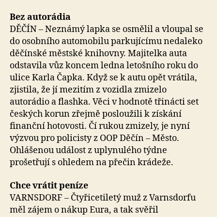
Bez autorádia
DĚČÍN – Neznámý lapka se osmělil a vloupal se
do osobního automobilu parkujícímu nedaleko
děčínské městské knihovny. Majitelka auta
odstavila vůz koncem ledna letošního roku do
ulice Karla Čapka. Když se k autu opět vrátila,
zjistila, že jí mezitím z vozidla zmizelo
autorádio a flashka. Věci v hodnotě třinácti set
českých korun zřejmě posloužili k získání
finanční hotovosti. Čí rukou zmizely, je nyní
výzvou pro policisty z OOP Děčín – Město.
Ohlášenou událost z uplynulého týdne
prošetřují s ohledem na přečin krádeže.
Chce vrátit peníze
VARNSDORF – Čtyřicetiletý muž z Varnsdorfu
měl zájem o nákup Eura, a tak svěřil