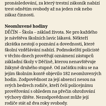
pronásledování, za který trestní zákoník nabízí
trest odnětím svobody až na jeden rok nebo
zákaz činnosti.
Neomluvené hodiny
DĚČÍN – Škola – základ života. Ne pro každého
je návštěva školních lavic lákavá. Někteří
zkrátka nestojí o poznání a dovednosti, které
školní vzdělávání nabízí. Podmokelští policisté
v těchto dnech prověřují oznámení zástupců
základní školy v Děčíně, kterou nenavštěvuje
žákyně druhého stupně. Od začátku roku se na
jejím školním kontě objevilo 182 neomluvených
hodin. Zodpovědnost za její absenci nesou na
svých bedrech rodiče, kteří čelí policejnímu
prověřování s ohledem na přečin ohrožování
výchovy dítěte. Nezodpovědnost může její
rodiče stát až dva roky svobody.