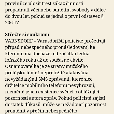
provinilce uložit trest zákaz činnosti,
propadnutí věci nebo odnětím svobody v délce
do dvou let, pokud se jedná o první odstavec §
206 TZ.
Střežte si soukromí
VARNSDORF – Varnsdorfští policisté prošetřují
případ nebezpečného pronásledování, ke
kterému má docházet od začátku ledna
loňského roku až do současné chvíle.
Oznamovatelka je ze strany mužského
protějšku téměř nepřetržitě atakována
nevyžádanými SMS zprávami, které sice
držitelce mobilního telefonu nevyhrožují,
nicméně jejich existence svědčí o obtěžující
pozornosti autora zpráv. Pokud policisté zajistí
dostatek důkazů, může se nežádoucí pozornost
proměnit v přečin nebezpečného