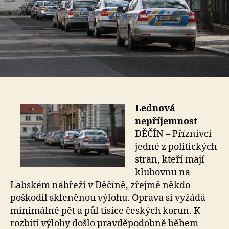
Lednová
nepříjemnost
DĚČÍN – Příznivci
jedné z politických
stran, kteří mají
klubovnu na
Labském nábřeží v Děčíně, zřejmě někdo
poškodil skleněnou výlohu. Oprava si vyžádá
minimálně pět a půl tisíce českých korun. K
rozbití výlohy došlo pravděpodobně během