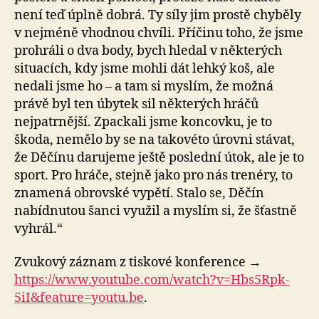
není teď úplně dobrá. Ty síly jim prostě chyběly
v nejméně vhodnou chvíli. Příčinu toho, že jsme
prohráli o dva body, bych hledal v některých
situacích, kdy jsme mohli dát lehký koš, ale
nedali jsme ho – a tam si myslím, že možná
právě byl ten úbytek sil některých hráčů
nejpatrnější. Zpackali jsme koncovku, je to
škoda, nemělo by se na takovéto úrovni stávat,
že Děčínu darujeme ještě poslední útok, ale je to
sport. Pro hráče, stejně jako pro nás trenéry, to
znamená obrovské vypětí. Stalo se, Děčín
nabídnutou šanci využil a myslím si, že šťastně
vyhrál.“
Zvukový záznam z tiskové konference →
https://www.youtube.com/watch?v=Hbs5Rpk-
5iI&feature=youtu.be
.