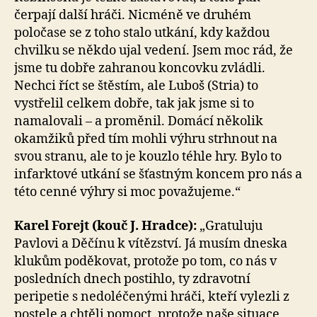
čerpají další hráči. Nicméně ve druhém
poločase se z toho stalo utkání, kdy každou
chvilku se někdo ujal vedení. Jsem moc rád, že
jsme tu dobře zahranou koncovku zvládli.
Nechci říct se štěstím, ale Luboš (Stria) to
vystřelil celkem dobře, tak jak jsme si to
namalovali – a proměnil. Domácí několik
okamžiků před tím mohli výhru strhnout na
svou stranu, ale to je kouzlo téhle hry. Bylo to
infarktové utkání se šťastným koncem pro nás a
této cenné výhry si moc považujeme.“
Karel Forejt (kouč J. Hradce):
„Gratuluju
Pavlovi a Děčínu k vítězství. Já musím dneska
klukům poděkovat, protože po tom, co nás v
posledních dnech postihlo, ty zdravotní
peripetie s nedoléčenými hráči, kteří vylezli z
postele a chtěli pomoct, protože naše situace