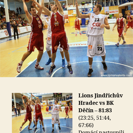
Lions Jindřichův
Hradec vs BK
Děčín – 81:83
(23:25, 51:44,
67:66)
Domácí nastoupili