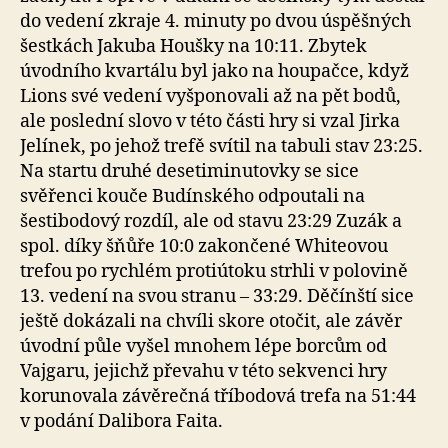
do vedení zkraje 4. minuty po dvou úspěšných
šestkách Jakuba Houšky na 10:11. Zbytek
úvodního kvartálu byl jako na houpačce, když
Lions své vedení vyšponovali až na pět bodů,
ale poslední slovo v této části hry si vzal Jirka
Jelínek, po jehož trefě svítil na tabuli stav 23:25.
Na startu druhé desetiminutovky se sice
svěřenci kouče Budínského odpoutali na
šestibodový rozdíl, ale od stavu 23:29 Zuzák a
spol. díky šňůře 10:0 zakončené Whiteovou
trefou po rychlém protiútoku strhli v polovině
13. vedení na svou stranu – 33:29. Děčínští sice
ještě dokázali na chvíli skore otočit, ale závěr
úvodní půle vyšel mnohem lépe borcům od
Vajgaru, jejichž převahu v této sekvenci hry
korunovala závěrečná tříbodová trefa na 51:44
v podání Dalibora Faita.