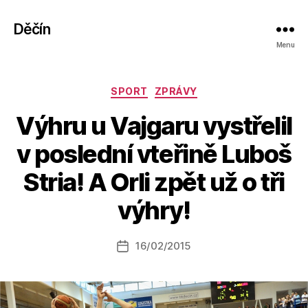
Děčín
Menu
Rubriky
SPORT
ZPRÁVY
Výhru u Vajgaru vystřelil
v poslední vteřině Luboš
A
Stria! A Orli zpět už o tři
u
t
výhry!
o
r:
Autor
16/02/2015
a
Datum
příspěvku
l
příspěvku
e
s
o