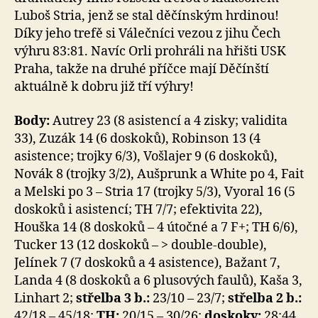
Luboš Stria, jenž se stal děčínským hrdinou!
Díky jeho trefě si Válečníci vezou z jihu Čech
výhru 83:81. Navíc Orli prohráli na hřišti USK
Praha, takže na druhé příčce mají Děčínští
aktuálně k dobru již tří výhry!
Body:
Autrey 23 (8 asistencí a 4 zisky; validita
33), Zuzák 14 (6 doskoků), Robinson 13 (4
asistence; trojky 6/3), Vošlajer 9 (6 doskoků),
Novák 8 (trojky 3/2), Aušprunk a White po 4, Fait
a Melski po 3 – Stria 17 (trojky 5/3), Vyoral 16 (5
doskoků i asistencí; TH 7/7; efektivita 22),
Houška 14 (8 doskoků – 4 útočné a 7 F+; TH 6/6),
Tucker 13 (12 doskoků – > double-double),
Jelínek 7 (7 doskoků a 4 asistence), Bažant 7,
Landa 4 (8 doskoků a 6 plusových faulů), Kaša 3,
Linhart 2;
střelba 3 b.:
23/10 – 23/7;
střelba 2 b.:
42/18 – 45/18;
TH:
20/15 – 30/26;
doskoky:
28:44