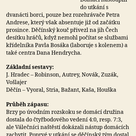
do utkání s
dvanácti borci, pouze bez rozehrávače Petra
Andrese, který však absentuje již od začátku
prosince. Děčínský kouč přivezl na jih Čech
desítku hráčů, když nemohl počítat se službami
křídelníka Pavla Bosáka (laboruje s kolenem) a
také centra Dana Hendrycha.
Základní sestavy:
J. Hradec – Robinson, Autrey, Novák, Zuzák,
Vošlajer
Děčín – Vyoral, Stria, Bažant, Kaša, Houška
Průběh zápasu:
Brzy po úvodním rozskoku se domácí družina
dostala do čtyřbodového vedení 4:0, resp. 7:3,
ale Válečníci naštěstí dokázali nástup domácích
zachytit. Poprvé v utkání se děčínský tým dostal