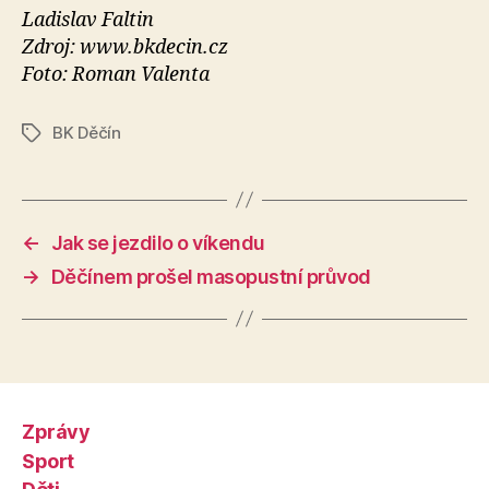
Ladislav Faltin
Zdroj: www.bkdecin.cz
Foto: Roman Valenta
BK Děčín
Štítky
←
Jak se jezdilo o víkendu
→
Děčínem prošel masopustní průvod
Zprávy
Sport