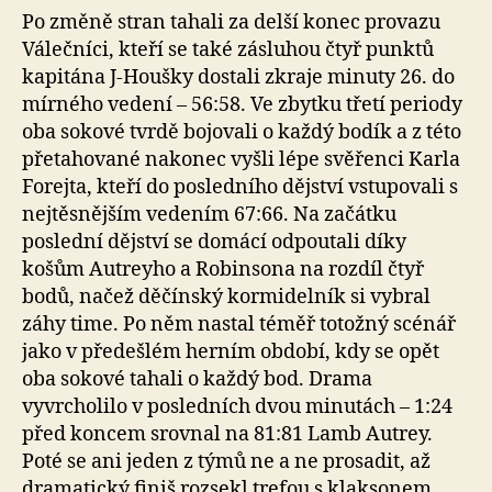
Po změně stran tahali za delší konec provazu
Válečníci, kteří se také zásluhou čtyř punktů
kapitána J-Houšky dostali zkraje minuty 26. do
mírného vedení – 56:58. Ve zbytku třetí periody
oba sokové tvrdě bojovali o každý bodík a z této
přetahované nakonec vyšli lépe svěřenci Karla
Forejta, kteří do posledního dějství vstupovali s
nejtěsnějším vedením 67:66. Na začátku
poslední dějství se domácí odpoutali díky
košům Autreyho a Robinsona na rozdíl čtyř
bodů, načež děčínský kormidelník si vybral
záhy time. Po něm nastal téměř totožný scénář
jako v předešlém herním období, kdy se opět
oba sokové tahali o každý bod. Drama
vyvrcholilo v posledních dvou minutách – 1:24
před koncem srovnal na 81:81 Lamb Autrey.
Poté se ani jeden z týmů ne a ne prosadit, až
dramatický finiš rozsekl trefou s klaksonem