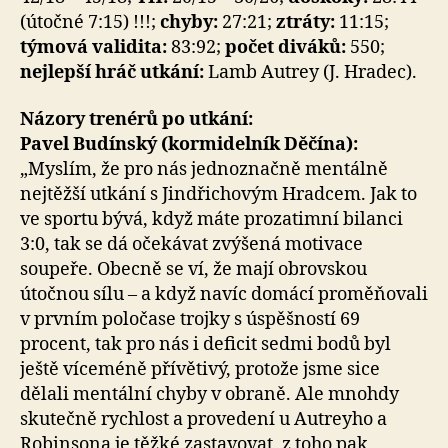
(útočné 7:15) !!!;
chyby:
27:21;
ztráty:
11:15;
týmová validita:
83:92;
počet diváků:
550;
nejlepší hráč utkání:
Lamb Autrey (J. Hradec).
N
ázory trenérů po utkání:
Pavel Budínský (kormidelník Děčína):
„Myslím, že pro nás jednoznačně mentálně
nejtěžší utkání s Jindřichovým Hradcem. Jak to
ve sportu bývá, když máte prozatimní bilanci
3:0, tak se dá očekávat zvýšená motivace
soupeře. Obecně se ví, že mají obrovskou
útočnou sílu – a když navíc domácí proměňovali
v prvním poločase trojky s úspěšností 69
procent, tak pro nás i deficit sedmi bodů byl
ještě víceméně přívětivý, protože jsme sice
dělali mentální chyby v obraně. Ale mnohdy
skutečně rychlost a provedení u Autreyho a
Robinsona je těžké zastavovat, z toho pak