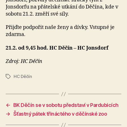
Jonsdorfu na přátelské utkání do Děčína, kde v
sobotu 21.2. změří své síly.
Přijďte podpořit naše ženy a dívky. Vstupné je
zdarma.
21.2. od 9,45 hod. HC Děčín – HC Jonsdorf
Zdroj: HC Děčín
HC Děčín
Štítky
←
BK Děčín se v sobotu představí v Pardubicích
→
Šťastný pátek třináctého v děčínské zoo