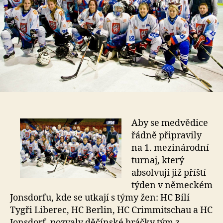
Aby se medvědice
řádně připravily
na 1. mezinárodní
turnaj, který
absolvují již příští
týden v německém
Jonsdorfu, kde se utkají s týmy žen: HC Bílí
Tygři Liberec, HC Berlin, HC Crimmitschau a HC
Jonsdorf, pozvaly děčínské hráčky tým z