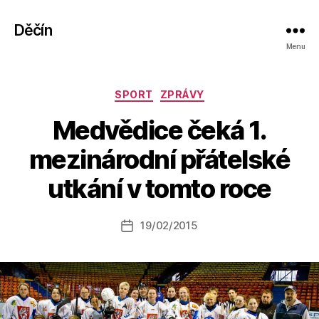
Děčín
Menu
Rubriky
SPORT
ZPRÁVY
Medvědice čeká 1.
A
mezinárodní přátelské
u
t
utkání v tomto roce
o
r:
Autor
19/02/2015
a
Datum
příspěvku
l
příspěvku
e
s
o