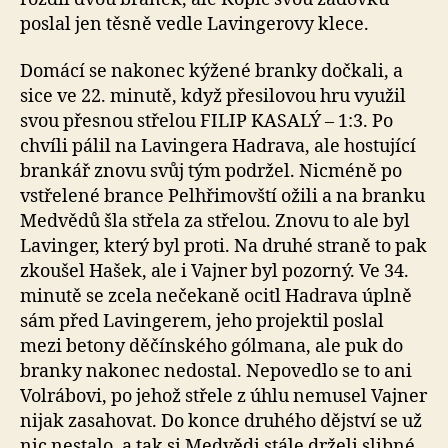
poslal jen těsně vedle Lavingerovy klece.
Domácí se nakonec kýžené branky dočkali, a
sice ve 22. minutě, když přesilovou hru využil
svou přesnou střelou FILIP KASALÝ – 1:3. Po
chvíli pálil na Lavingera Hadrava, ale hostující
brankář znovu svůj tým podržel. Nicméně po
vstřelené brance Pelhřimovští ožili a na branku
Medvědů šla střela za střelou. Znovu to ale byl
Lavinger, který byl proti. Na druhé straně to pak
zkoušel Hašek, ale i Vajner byl pozorný. Ve 34.
minutě se zcela nečekaně ocitl Hadrava úplně
sám před Lavingerem, jeho projektil poslal
mezi betony děčínského gólmana, ale puk do
branky nakonec nedostal. Nepovedlo se to ani
Volrábovi, po jehož střele z úhlu nemusel Vajner
nijak zasahovat. Do konce druhého dějství se už
nic nestalo, a tak si Medvědi stále drželi slibné