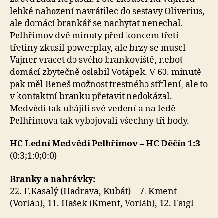
lehké nahození navrátilec do sestavy Oliverius,
ale domácí brankář se nachytat nenechal.
Pelhřimov dvě minuty před koncem třetí
třetiny zkusil powerplay, ale brzy se musel
Vajner vracet do svého brankoviště, neboť
domácí zbytečně oslabil Votápek. V 60. minutě
pak měl Beneš možnost trestného střílení, ale to
v kontaktní branku přetavit nedokázal.
Medvědi tak uhájili své vedení a na ledě
Pelhřimova tak vybojovali všechny tři body.
HC Lední Medvědi Pelhřimov – HC Děčín 1:3
(0:3;1:0;0:0)
Branky a nahrávky:
22. F.Kasalý (Hadrava, Kubát) – 7. Kment
(Vorláb), 11. Hašek (Kment, Vorláb), 12. Faigl