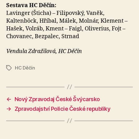
Sestava HC Děčín:
Lavinger (Šticha) – Filipovský, Vaněk,
Kaltenböck, Hříbal, Málek, Molnár, Klement –
Hašek, Volráb, Kment – Faigl, Oliverius, Fojt –
Chovanec, Bezpalec, Strnad
Vendula Zdražilová, HC Děčín
HC Děčín
Štítky
←
Nový Zpravodaj České Švýcarsko
→
Zpravodajství Policie České republiky