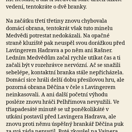
vedení, tentokráte o dvě branky.
Na začátku třetí třetiny znovu chybovala
domácí obrana, tentokrát však tuto minelu
Medvědi potrestat nedokázali. Na opačné
straně kluziště pak neuspěl svou dorážkou před
Lavingerem Hadrava a po něm ani Rašner.
Ledním Medvědům začal rychle utíkat čas a ti
začali být v rozehrávce nervózní. Ač se snažili
sebelépe, kontaktní branka stále nepřicházela.
Domácí sice hráli delší dobu přesilovou hru, ale
pozorná obrana Děčína v čele s Lavingerem
neinkasovali. A ani další početní výhodu
posléze znovu hráči Pelhřimova nevyužili. Ve
třiapadesáté minutě se už poněkolikáté v
utkání postavil před Lavingera Hadrava, ale
znovu proti němu úspěšný brankář Děčína puk
za svá záda nepustil. Poté zkoušel na Vajnera