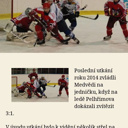
Poslední utkání
roku 2014 zvládli
Medvědi na
jedničku, když na
ledě Pelhřimova
dokázali zvítězit
3:1.
V úvodu utkání bylo k vidění několik střel na