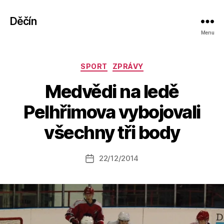
Děčín
Menu
Rubriky
SPORT
ZPRÁVY
Medvědi na ledě
A
Pelhřimova vybojovali
u
t
všechny tři body
o
r:
Autor
22/12/2014
a
Datum
příspěvku
l
příspěvku
e
s
o