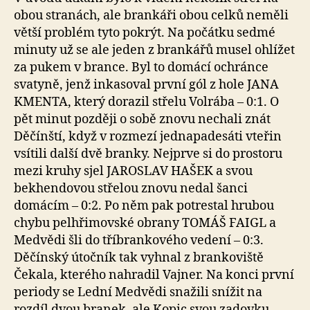
obou stranách, ale brankáři obou celků neměli
větší problém tyto pokrýt. Na počátku sedmé
minuty už se ale jeden z brankářů musel ohlížet
za pukem v brance. Byl to domácí ochránce
svatyně, jenž inkasoval první gól z hole JANA
KMENTA, který dorazil střelu Volrába – 0:1. O
pět minut později o sobě znovu nechali znát
Děčínští, když v rozmezí jednapadesáti vteřin
vsítili další dvě branky. Nejprve si do prostoru
mezi kruhy sjel JAROSLAV HAŠEK a svou
bekhendovou střelou znovu nedal šanci
domácím – 0:2. Po něm pak potrestal hrubou
chybu pelhřimovské obrany TOMÁŠ FAIGL a
Medvědi šli do tříbrankového vedení – 0:3.
Děčínský útočník tak vyhnal z brankoviště
Čekala, kterého nahradil Vajner. Na konci první
periody se Lední Medvědi snažili snížit na
rozdíl dvou branek, ale Kopic svou zadovku