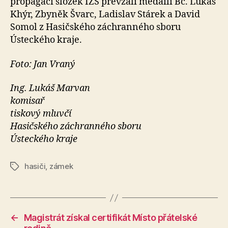
propagaci složek IZS převzali medaili Bc. Lukáš
Khýr, Zbyněk Švarc, Ladislav Stárek a David
Somol z Hasičského záchranného sboru
Ústeckého kraje.
Foto: Jan Vraný
Ing. Lukáš Marvan
komisař
tiskový mluvčí
Hasičského záchranného sboru
Ústeckého kraje
hasiči
,
zámek
Štítky
←
Magistrát získal certifikát Místo přátelské