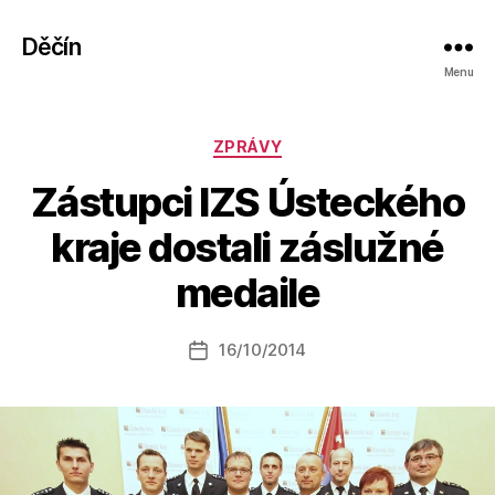
Děčín
Menu
Rubriky
ZPRÁVY
Zástupci IZS Ústeckého
A
kraje dostali záslužné
u
t
medaile
o
r:
Autor
16/10/2014
a
Datum
příspěvku
l
příspěvku
e
s
o