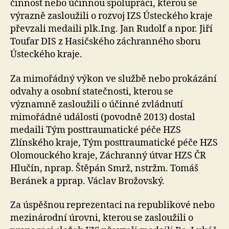
činnost nebo účinnou spolupráci, kterou se
výrazně zasloužili o rozvoj IZS Ústeckého kraje
převzali medaili plk.Ing. Jan Rudolf a npor. Jiří
Toufar DIS z Hasičského záchranného sboru
Ústeckého kraje.
Za mimořádný výkon ve službě nebo prokázání
odvahy a osobní statečnosti, kterou se
významně zasloužili o účinné zvládnutí
mimořádné události (povodně 2013) dostal
medaili Tým posttraumatické péče HZS
Zlínského kraje, Tým posttraumatické péče HZS
Olomouckého kraje, Záchranný útvar HZS ČR
Hlučín, nprap. Štěpán Smrž, nstržm. Tomáš
Beránek a pprap. Václav Brožovský.
Za úspěšnou reprezentaci na republikové nebo
mezinárodní úrovni, kterou se zasloužili o