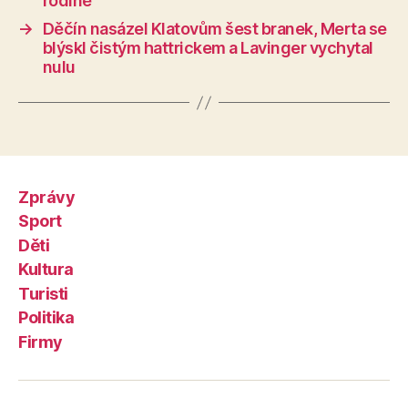
rodině
→
Děčín nasázel Klatovům šest branek, Merta se
blýskl čistým hattrickem a Lavinger vychytal
nulu
Zprávy
Sport
Děti
Kultura
Turisti
Politika
Firmy