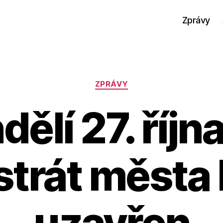
Zprávy
Rubriky
ZPRÁVY
dělí 27. říjn
trát města
uzavřen
A
u