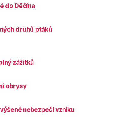
é do Děčína
něných druhů ptáků
plný zážitků
ní obrysy
zvýšené nebezpečí vzniku