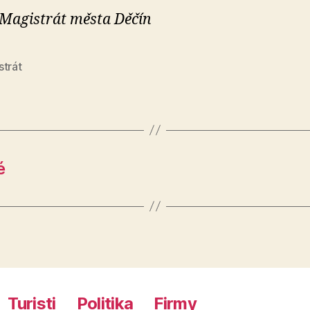
 Magistrát města Děčín
strát
é
Turisti
Politika
Firmy