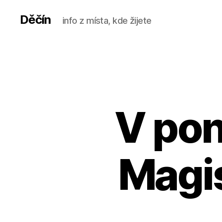
Děčín
info z místa, kde žijete
V pon
Magis