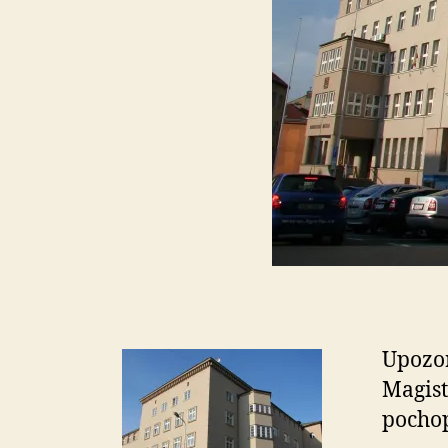
Upozor
Magist
pochop