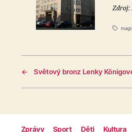
Zdroj:
magi
Štítky
←
Světový bronz Lenky Königov
Zprávy
Sport
Děti
Kultura