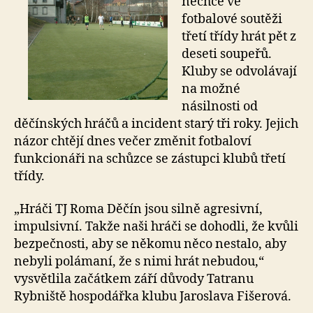
nechce ve
fotbalové soutěži
třetí třídy hrát pět z
deseti soupeřů.
Kluby se odvolávají
na možné
násilnosti od
děčínských hráčů a incident starý tři roky. Jejich
názor chtějí dnes večer změnit fotbaloví
funkcionáři na schůzce se zástupci klubů třetí
třídy.
„Hráči TJ Roma Děčín jsou silně agresivní,
impulsivní. Takže naši hráči se dohodli, že kvůli
bezpečnosti, aby se někomu něco nestalo, aby
nebyli polámaní, že s nimi hrát nebudou,“
vysvětlila začátkem září důvody Tatranu
Rybniště hospodářka klubu Jaroslava Fišerová.