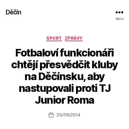
Děčín
Menu
Rubriky
SPORT
ZPRÁVY
Fotbaloví funkcionáři
chtějí přesvědčit kluby
na Děčínsku, aby
A
nastupovali proti TJ
u
t
Junior Roma
o
r:
Autor
25/09/2014
a
Datum
příspěvku
l
příspěvku
e