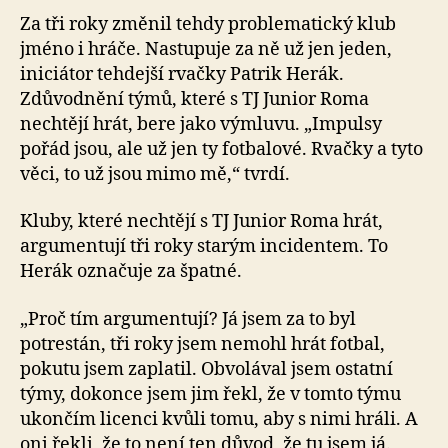
Za tři roky změnil tehdy problematický klub
jméno i hráče. Nastupuje za ně už jen jeden,
iniciátor tehdejší rvačky Patrik Herák.
Zdůvodnění týmů, které s TJ Junior Roma
nechtějí hrát, bere jako výmluvu. „Impulsy
pořád jsou, ale už jen ty fotbalové. Rvačky a tyto
věci, to už jsou mimo mě,“ tvrdí.
Kluby, které nechtějí s TJ Junior Roma hrát,
argumentují tři roky starým incidentem. To
Herák označuje za špatné.
„Proč tím argumentují? Já jsem za to byl
potrestán, tři roky jsem nemohl hrát fotbal,
pokutu jsem zaplatil. Obvolával jsem ostatní
týmy, dokonce jsem jim řekl, že v tomto týmu
ukončím licenci kvůli tomu, aby s nimi hráli. A
oni řekli, že to není ten důvod, že tu jsem já.