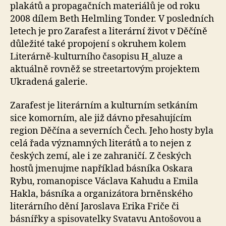
plakátů a propagačních materiálů je od roku
2008 dílem Beth Helmling Tonder. V posledních
letech je pro Zarafest a literární život v Děčíně
důležité také propojení s okruhem kolem
Literárně-kulturního časopisu H_aluze a
aktuálně rovněž se streetartovým projektem
Ukradená galerie.
Zarafest je literárním a kulturním setkáním
sice komorním, ale již dávno přesahujícím
region Děčína a severních Čech. Jeho hosty byla
celá řada významných literátů a to nejen z
českých zemí, ale i ze zahraničí. Z českých
hostů jmenujme například básníka Oskara
Rybu, romanopisce Václava Kahudu a Emila
Hakla, básníka a organizátora brněnského
literárního dění Jaroslava Erika Friče či
básnířky a spisovatelky Svatavu Antošovou a