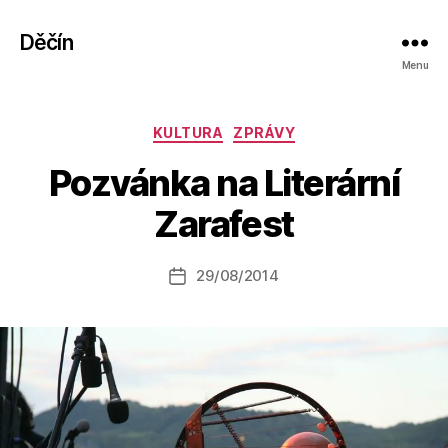
Děčín
Menu
Rubriky
KULTURA
ZPRÁVY
A
Pozvánka na Literární
u
t
Zarafest
o
r:
Autor
29/08/2014
a
Datum
příspěvku
l
příspěvku
e
s
o