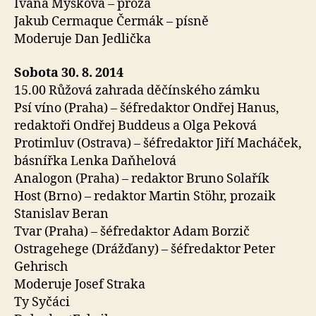
Ivana Myšková – próza
Jakub Cermaque Čermák – písně
Moderuje Dan Jedlička
Sobota 30. 8. 2014
15.00 Růžová zahrada děčínského zámku
Psí víno (Praha) – šéfredaktor Ondřej Hanus,
redaktoři Ondřej Buddeus a Olga Peková
Protimluv (Ostrava) – šéfredaktor Jiří Macháček,
básnířka Lenka Daňhelová
Analogon (Praha) – redaktor Bruno Solařík
Host (Brno) – redaktor Martin Stöhr, prozaik
Stanislav Beran
Tvar (Praha) – šéfredaktor Adam Borzič
Ostragehege (Drážďany) – šéfredaktor Peter
Gehrisch
Moderuje Josef Straka
Ty Syčáci