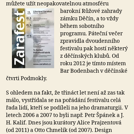
můžete užít neopakovatelnou atmosféru
barokní
Růžové zahrady
zámku Děčín, a to vždy
během sobotního
programu. Páteční večer
zpravidla dvoudenního
festivalu pak hostí některý
z děčínských klubů. Od
roku 2012 je tímto místem
Bar Bodenbach v děčínské
čtvrti Podmokly.
S ohledem na fakt, že třináct let není až zas tak
málo, vystřídala se na pořádání festivalu celá
řada lidí, kteří se podíleli na jeho dramaturgii. V
letech 2006 a 2007 to byli např. Petr Špánek a J.
H. Kalif. Dnes jsou kurátory Alice Prajzentová
(od 2011) a Otto Chmelík (od 2007). Design