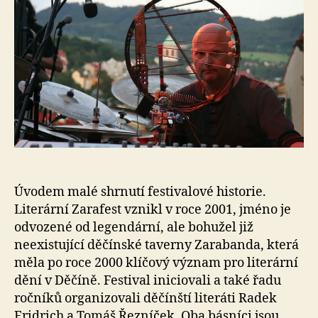
Úvodem malé shrnutí festivalové historie.
Literární Zarafest vznikl v roce 2001, jméno je
odvozené od legendární, ale bohužel již
neexistující děčínské taverny Zarabanda, která
měla po roce 2000 klíčový význam pro literární
dění v Děčíně. Festival iniciovali a také řadu
ročníků organizovali děčínští literáti Radek
Fridrich a Tomáš Řezníček. Oba básníci jsou,