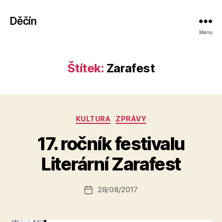
Děčín
Menu
Štítek:
Zarafest
Rubriky
KULTURA
ZPRÁVY
A
17. ročník festivalu
u
t
Literární Zarafest
o
r:
Autor
28/08/2017
a
Datum
příspěvku
l
příspěvku
e