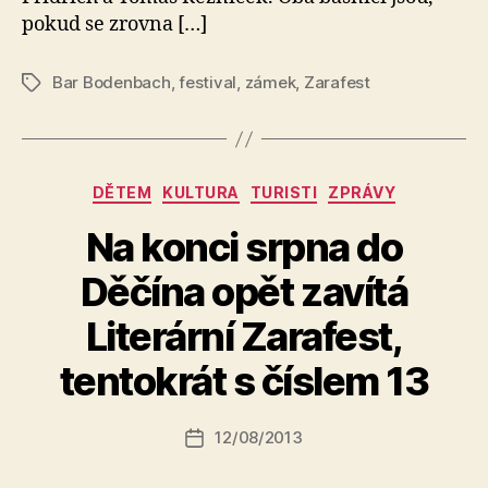
pokud se zrovna […]
Bar Bodenbach
,
festival
,
zámek
,
Zarafest
Štítky
Rubriky
DĚTEM
KULTURA
TURISTI
ZPRÁVY
Na konci srpna do
Děčína opět zavítá
A
Literární Zarafest,
u
t
tentokrát s číslem 13
o
r:
Autor
12/08/2013
a
Datum
příspěvku
l
příspěvku
e