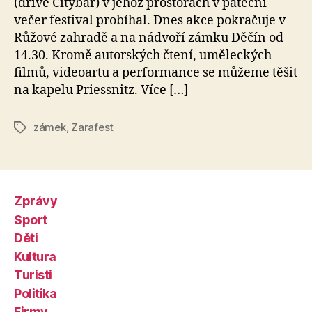
(dříve Citybar) v jehož prostorách v páteční
večer festival probíhal. Dnes akce pokračuje v
Růžové zahradě a na nádvoří zámku Děčín od
14.30. Kromě autorských čtení, uměleckých
filmů, videoartu a performance se můžeme těšit
na kapelu Priessnitz. Více […]
zámek
,
Zarafest
Štítky
Zprávy
Sport
Děti
Kultura
Turisti
Politika
Firmy