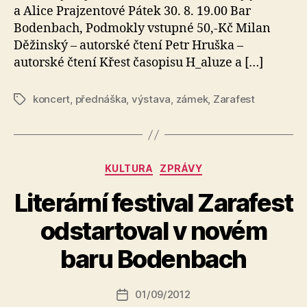
a Alice Prajzentové Pátek 30. 8. 19.00 Bar
Bodenbach, Podmokly vstupné 50,-Kč Milan
Děžinský – autorské čtení Petr Hruška –
autorské čtení Křest časopisu H_aluze a […]
koncert
,
přednáška
,
výstava
,
zámek
,
Zarafest
Štítky
Rubriky
KULTURA
ZPRÁVY
Literární festival Zarafest
A
odstartoval v novém
u
t
baru Bodenbach
o
r:
Autor
01/09/2012
a
Datum
příspěvku