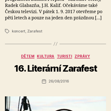
Radek Glabazňa, J.H. Kalif. Očekáváme také
Českou televizi. V pátek 1. 9. 2017 otevřeme po
pěti letech a pouze na jeden den prázdnou […]
koncert
,
Zarafest
Štítky
A
Rubriky
DĚTEM
KULTURA
TURISTI
ZPRÁVY
u
t
16. Literární Zarafest
o
r:
Autor
26/08/2016
a
Datum
příspěvku
l
příspěvku
e
s
o