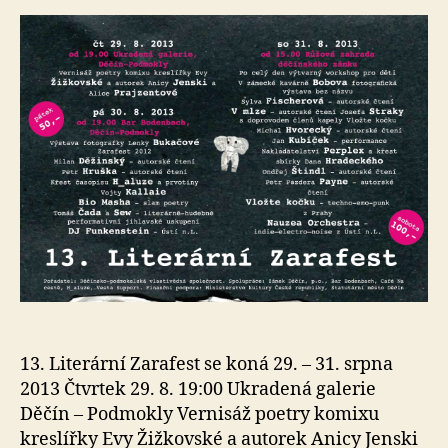
s
o
13. Literární Zarafest se koná 29. – 31. srpna
2013 Čtvrtek 29. 8. 19:00 Ukradená galerie
Děčín – Podmokly Vernisáž poetry komixu
kreslířky Evy Žižkovské a autorek Anicy Jenski