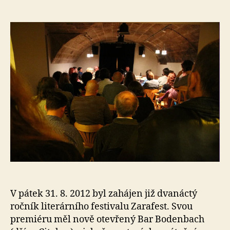
l
příspěvku
e
s
o
V pátek 31. 8. 2012 byl zahájen již dvanáctý
ročník literárního festivalu Zarafest. Svou
premiéru měl nově otevřený Bar Bodenbach