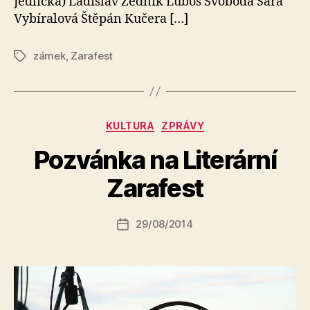
Jedlička) Ladislav Zedník Luboš Svoboda Sára
Vybíralová Štěpán Kučera […]
zámek
,
Zarafest
Štítky
Rubriky
KULTURA
ZPRÁVY
A
Pozvánka na Literární
u
t
Zarafest
o
r:
Autor
29/08/2014
a
Datum
příspěvku
l
příspěvku
e
s
o