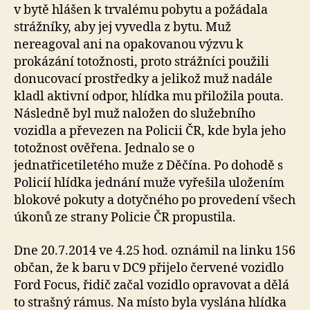
v bytě hlášen k trvalému pobytu a požádala
strážníky, aby jej vyvedla z bytu. Muž
nereagoval ani na opakovanou výzvu k
prokázání totožnosti, proto strážníci použili
donucovací prostředky a jelikož muž nadále
kladl aktivní odpor, hlídka mu přiložila pouta.
Následně byl muž naložen do služebního
vozidla a převezen na Policii ČR, kde byla jeho
totožnost ověřena. Jednalo se o
jednatřicetiletého muže z Děčína. Po dohodě s
Policií hlídka jednání muže vyřešila uložením
blokové pokuty a dotyčného po provedení všech
úkonů ze strany Policie ČR propustila.
Dne 20.7.2014 ve 4.25 hod. oznámil na linku 156
občan, že k baru v DC9 přijelo červené vozidlo
Ford Focus, řidič začal vozidlo opravovat a dělá
to strašný rámus. Na místo byla vyslána hlídka