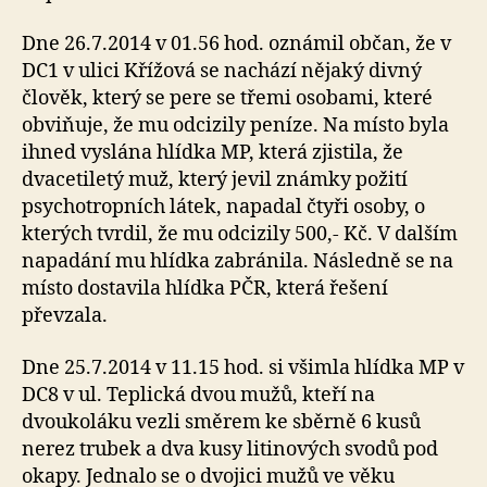
Dne 26.7.2014 v 01.56 hod. oznámil občan, že v
DC1 v ulici Křížová se nachází nějaký divný
člověk, který se pere se třemi osobami, které
obviňuje, že mu odcizily peníze. Na místo byla
ihned vyslána hlídka MP, která zjistila, že
dvacetiletý muž, který jevil známky požití
psychotropních látek, napadal čtyři osoby, o
kterých tvrdil, že mu odcizily 500,- Kč. V dalším
napadání mu hlídka zabránila. Následně se na
místo dostavila hlídka PČR, která řešení
převzala.
Dne 25.7.2014 v 11.15 hod. si všimla hlídka MP v
DC8 v ul. Teplická dvou mužů, kteří na
dvoukoláku vezli směrem ke sběrně 6 kusů
nerez trubek a dva kusy litinových svodů pod
okapy. Jednalo se o dvojici mužů ve věku