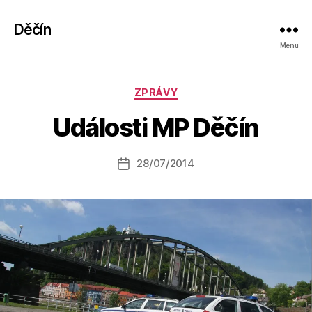
Děčín
Menu
A
Rubriky
ZPRÁVY
u
t
Události MP Děčín
o
r:
Autor
28/07/2014
a
Datum
příspěvku
l
příspěvku
e
s
o