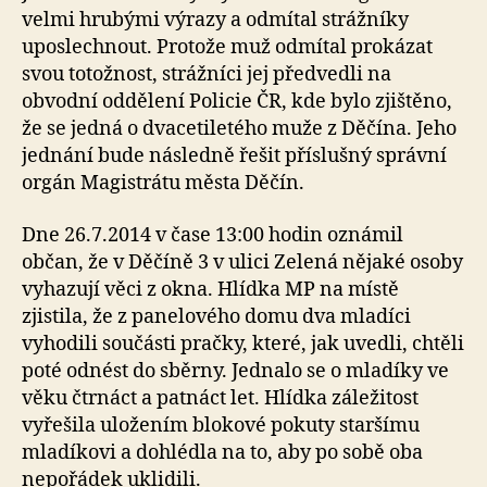
velmi hrubými výrazy a odmítal strážníky
uposlechnout. Protože muž odmítal prokázat
svou totožnost, strážníci jej předvedli na
obvodní oddělení Policie ČR, kde bylo zjištěno,
že se jedná o dvacetiletého muže z Děčína. Jeho
jednání bude následně řešit příslušný správní
orgán Magistrátu města Děčín.
Dne 26.7.2014 v čase 13:00 hodin oznámil
občan, že v Děčíně 3 v ulici Zelená nějaké osoby
vyhazují věci z okna. Hlídka MP na místě
zjistila, že z panelového domu dva mladíci
vyhodili součásti pračky, které, jak uvedli, chtěli
poté odnést do sběrny. Jednalo se o mladíky ve
věku čtrnáct a patnáct let. Hlídka záležitost
vyřešila uložením blokové pokuty staršímu
mladíkovi a dohlédla na to, aby po sobě oba
nepořádek uklidili.