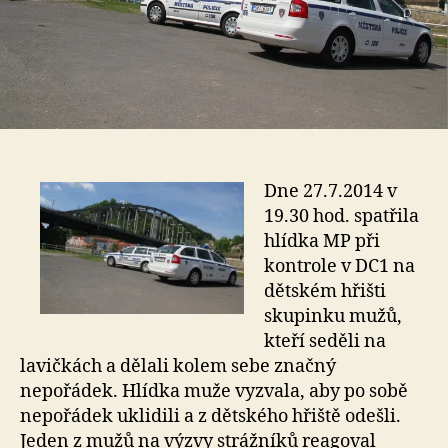
Dne 27.7.2014 v
19.30 hod. spatřila
hlídka MP při
kontrole v DC1 na
dětském hřišti
skupinku mužů,
kteří seděli na
lavičkách a dělali kolem sebe značný
nepořádek. Hlídka muže vyzvala, aby po sobě
nepořádek uklidili a z dětského hřiště odešli.
Jeden z mužů na výzvy strážníků reagoval