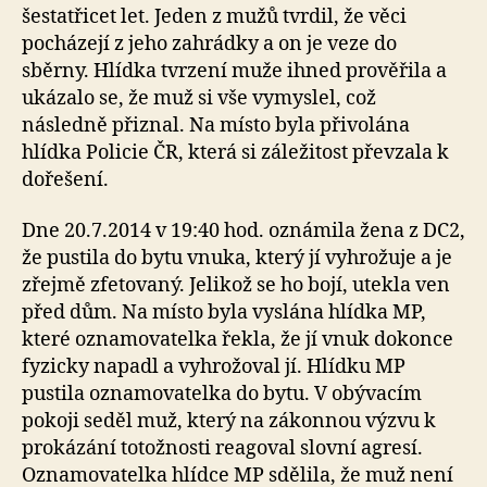
šestatřicet let. Jeden z mužů tvrdil, že věci
pocházejí z jeho zahrádky a on je veze do
sběrny. Hlídka tvrzení muže ihned prověřila a
ukázalo se, že muž si vše vymyslel, což
následně přiznal. Na místo byla přivolána
hlídka Policie ČR, která si záležitost převzala k
dořešení.
Dne 20.7.2014 v 19:40 hod. oznámila žena z DC2,
že pustila do bytu vnuka, který jí vyhrožuje a je
zřejmě zfetovaný. Jelikož se ho bojí, utekla ven
před dům. Na místo byla vyslána hlídka MP,
které oznamovatelka řekla, že jí vnuk dokonce
fyzicky napadl a vyhrožoval jí. Hlídku MP
pustila oznamovatelka do bytu. V obývacím
pokoji seděl muž, který na zákonnou výzvu k
prokázání totožnosti reagoval slovní agresí.
Oznamovatelka hlídce MP sdělila, že muž není