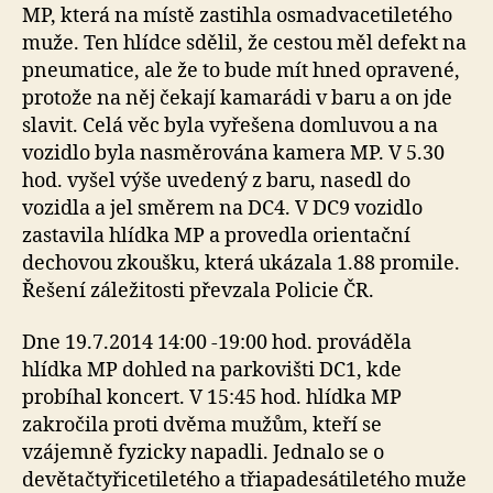
MP, která na místě zastihla osmadvacetiletého
muže. Ten hlídce sdělil, že cestou měl defekt na
pneumatice, ale že to bude mít hned opravené,
protože na něj čekají kamarádi v baru a on jde
slavit. Celá věc byla vyřešena domluvou a na
vozidlo byla nasměrována kamera MP. V 5.30
hod. vyšel výše uvedený z baru, nasedl do
vozidla a jel směrem na DC4. V DC9 vozidlo
zastavila hlídka MP a provedla orientační
dechovou zkoušku, která ukázala 1.88 promile.
Řešení záležitosti převzala Policie ČR.
Dne 19.7.2014 14:00 -19:00 hod. prováděla
hlídka MP dohled na parkovišti DC1, kde
probíhal koncert. V 15:45 hod. hlídka MP
zakročila proti dvěma mužům, kteří se
vzájemně fyzicky napadli. Jednalo se o
devětačtyřicetiletého a třiapadesátiletého muže