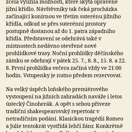
zcela využila možností, které skýtá opravené
jižní křídlo. Návštěvníky tak čeká procházka
začínající konírnou ve třetím suterénu jižního
křídla, odkud se přes suterénní prostory
postupně dostanou až do 1. patra západního
křídla. Představení se odehrává také v
místnostech nedávno otevřené nové
prohlídkové trasy. Noční prohlídky děčínského
zámku se odehrají v pátek 25. 7., 8. 8., 15. 8. a 22.
8. První prohlídka večera začíná vždy ve 21:00
hodin. Vstupenky je nutno předem rezervovat.
Na velký úspěch loňského premiérového
vystoupení na jižních zahradách naváže i letos
ústecký Činoherák. A opět s sebou přiveze
tradiční shakespearovský repertoár v
netradičním podání. Klasickou tragédii Romeo
a Julie tentokrát vystřídá lehčí žánr. Konkrétně