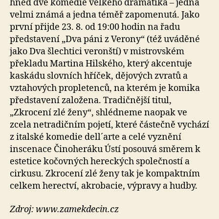
hned dvě komedie velkého dramatika – jedna
velmi známá a jedna téměř zapomenutá. Jako
první přijde 23. 8. od 19:00 hodin na řadu
představení „Dva páni z Verony“ (též uváděné
jako Dva šlechtici veronští) v mistrovském
překladu Martina Hilského, který akcentuje
kaskádu slovních hříček, dějových zvratů a
vztahových propletenců, na kterém je komika
představení založena. Tradičnější titul,
„Zkrocení zlé ženy“, shlédneme naopak ve
zcela netradičním pojetí, které částečně vychází
z italské komedie dell´arte a celé vyznění
inscenace Činoheráku Ústí posouvá směrem k
estetice kočovných hereckých společností a
cirkusu. Zkrocení zlé ženy tak je kompaktním
celkem herectví, akrobacie, výpravy a hudby.
Zdroj: www.zamekdecin.cz