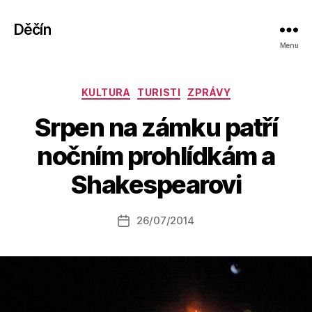
Děčín
Menu
Rubriky
KULTURA
TURISTI
ZPRÁVY
Srpen na zámku patří
A
nočním prohlídkám a
u
t
Shakespearovi
o
r:
Autor
26/07/2014
a
Datum
příspěvku
l
příspěvku
e
s
o