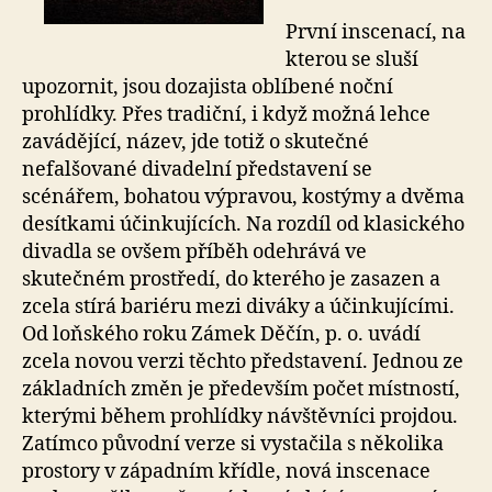
První inscenací, na
kterou se sluší
upozornit, jsou dozajista oblíbené noční
prohlídky. Přes tradiční, i když možná lehce
zavádějící, název, jde totiž o skutečné
nefalšované divadelní představení se
scénářem, bohatou výpravou, kostýmy a dvěma
desítkami účinkujících. Na rozdíl od klasického
divadla se ovšem příběh odehrává ve
skutečném prostředí, do kterého je zasazen a
zcela stírá bariéru mezi diváky a účinkujícími.
Od loňského roku Zámek Děčín, p. o. uvádí
zcela novou verzi těchto představení. Jednou ze
základních změn je především počet místností,
kterými během prohlídky návštěvníci projdou.
Zatímco původní verze si vystačila s několika
prostory v západním křídle, nová inscenace