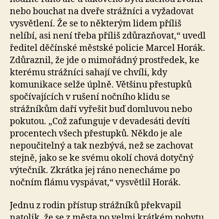
nebo bouchat na dveře strážníci a vyžadovat
vysvětlení. Že se to některým lidem příliš
nelíbí, asi není třeba příliš zdůrazňovat,“ uvedl
ředitel děčínské městské policie Marcel Horák.
Zdůraznil, že jde o mimořádný prostředek, ke
kterému strážníci sahají ve chvíli, kdy
komunikace selže úplně. Většinu přestupků
spočívajících v rušení nočního klidu se
strážníkům daří vyřešit buď domluvou nebo
pokutou. „Což zafunguje v devadesáti devíti
procentech všech přestupků. Někdo je ale
nepoučitelný a tak nezbývá, než se zachovat
stejně, jako se ke svému okolí chová dotyčný
výtečník. Zkrátka jej ráno nenecháme po
nočním flámu vyspávat,“ vysvětlil Horák.
Jednu z rodin přístup strážníků překvapil
natolik, že se z města po velmi krátkém pobytu