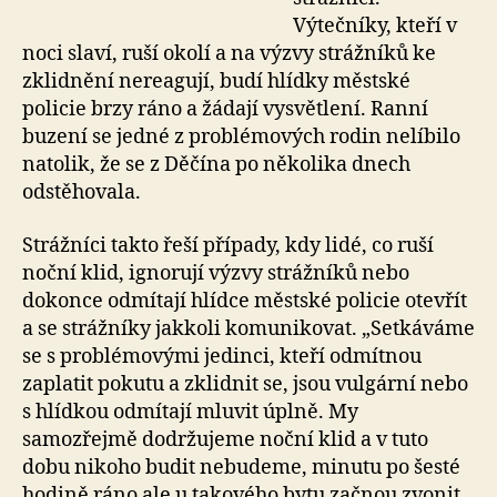
Výtečníky, kteří v
noci slaví, ruší okolí a na výzvy strážníků ke
zklidnění nereagují, budí hlídky městské
policie brzy ráno a žádají vysvětlení. Ranní
buzení se jedné z problémových rodin nelíbilo
natolik, že se z Děčína po několika dnech
odstěhovala.
Strážníci takto řeší případy, kdy lidé, co ruší
noční klid, ignorují výzvy strážníků nebo
dokonce odmítají hlídce městské policie otevřít
a se strážníky jakkoli komunikovat. „Setkáváme
se s problémovými jedinci, kteří odmítnou
zaplatit pokutu a zklidnit se, jsou vulgární nebo
s hlídkou odmítají mluvit úplně. My
samozřejmě dodržujeme noční klid a v tuto
dobu nikoho budit nebudeme, minutu po šesté
hodině ráno ale u takového bytu začnou zvonit