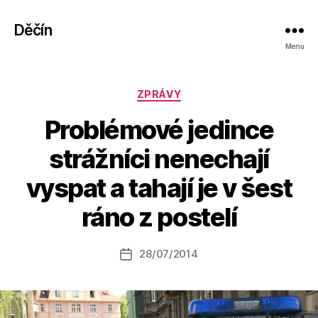
Děčín
Menu
Rubriky
ZPRÁVY
Problémové jedince
strážníci nenechají
A
vyspat a tahají je v šest
u
t
ráno z postelí
o
r:
Autor
28/07/2014
a
Datum
příspěvku
l
příspěvku
e
s
o