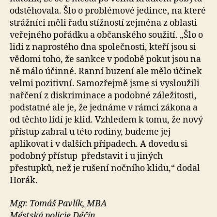
odstěhovala. Šlo o problémové jedince, na které
strážníci měli řadu stížností zejména z oblasti
veřejného pořádku a občanského soužití. „Šlo o
lidi z naprostého dna společnosti, kteří jsou si
vědomi toho, že sankce v podobě pokut jsou na
ně málo účinné. Ranní buzení ale mělo účinek
velmi pozitivní. Samozřejmě jsme si vysloužili
nařčení z diskriminace a podobné záležitosti,
podstatné ale je, že jednáme v rámci zákona a
od těchto lidí je klid. Vzhledem k tomu, že nový
přístup zabral u této rodiny, budeme jej
aplikovat i v dalších případech. A dovedu si
podobný přístup představit i u jiných
přestupků, než je rušení nočního klidu,“ dodal
Horák.
Mgr. Tomáš Pavlík, MBA
Městská policie Děčín