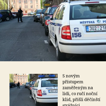
S novým
přístupem
zaměřeným na
lidi, co ručí noční
klid, přišli děčínští
strážníci.