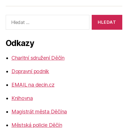
Výsledky
vyhledávání:
Odkazy
Charitní sdružení Děčín
Dopravní podnik
EMAIL na decin.cz
Knihovna
Magistrát města Děčína
Městská policie Děčín