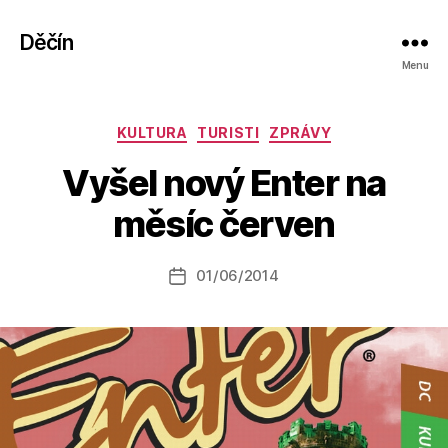
Děčín
Menu
Rubriky
KULTURA
TURISTI
ZPRÁVY
A
Vyšel nový Enter na
u
t
měsíc červen
o
r:
Autor
01/06/2014
a
Datum
příspěvku
l
příspěvku
e
s
o