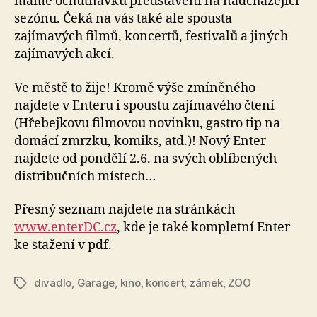
máme ochutnávku představení na nadcházející
sezónu. Čeká na vás také ale spousta
zajímavých filmů, koncertů, festivalů a jiných
zajímavých akcí.
Ve městě to žije! Kromě výše zmíněného
najdete v Enteru i spoustu zajímavého čtení
(Hřebejkovu filmovou novinku, gastro tip na
domácí zmrzku, komiks, atd.)! Nový Enter
najdete od pondělí 2.6. na svých oblíbených
distribučních místech…
Přesný seznam najdete na stránkách
www.enterDC.cz
, kde je také kompletní Enter
ke stažení v pdf.
divadlo
,
Garage
,
kino
,
koncert
,
zámek
,
ZOO
Štítky