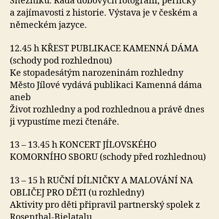
Sněžníku. Řada dobových fotografií, perličky
a zajímavosti z historie. Výstava je v českém a
německém jazyce.
12.45 h KŘEST PUBLIKACE KAMENNÁ DÁMA
(schody pod rozhlednou)
Ke stopadesátým narozeninám rozhledny
Město Jílové vydává publikaci Kamenná dáma
aneb
Život rozhledny a pod rozhlednou a právě dnes
ji vypustíme mezi čtenáře.
13 – 13.45 h KONCERT JÍLOVSKÉHO
KOMORNÍHO SBORU (schody před rozhlednou)
13 – 15 h RUČNÍ DÍLNIČKY A MALOVÁNÍ NA
OBLIČEJ PRO DĚTI (u rozhledny)
Aktivity pro děti připravil partnerský spolek z
Rosenthal-Bielatalu.