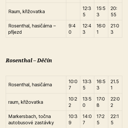
12:3
15:5
20:
Raum, křižovatka
5
3
55
Rosenthal, hasičárna –
9:4
12:4
16:0
21:0
příjezd
0
3
1
3
Rosenthal – Děčín
10:0
13:3
16:5
21.5
Rosenthal, hasičárna
7
5
3
1
10:2
13:5
17:0
22:0
raum, křižovatka
2
0
8
2
Markersbach, točna
10:3
14:0
17:2
22:1
autobusové zastávky
9
7
5
5