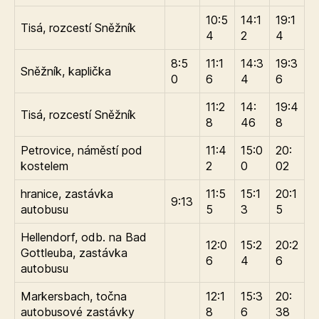
10:5
14:1
19:1
Tisá, rozcestí Sněžník
4
2
4
8:5
11:1
14:3
19:3
Sněžník, kaplička
0
6
4
6
11:2
14:
19:4
Tisá, rozcestí Sněžník
8
46
8
Petrovice, náměstí pod
11:4
15:0
20:
kostelem
2
0
02
hranice, zastávka
11:5
15:1
20:1
9:13
autobusu
5
3
5
Hellendorf, odb. na Bad
12:0
15:2
20:2
Gottleuba, zastávka
6
4
6
autobusu
Markersbach, točna
12:1
15:3
20:
autobusové zastávky
8
6
38