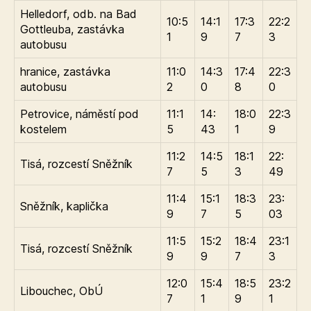
Helledorf, odb. na Bad
10:5
14:1
17:3
22:2
Gottleuba, zastávka
1
9
7
3
autobusu
hranice, zastávka
11:0
14:3
17:4
22:3
autobusu
2
0
8
0
Petrovice, náměstí pod
11:1
14:
18:0
22:3
kostelem
5
43
1
9
11:2
14:5
18:1
22:
Tisá, rozcestí Sněžník
7
5
3
49
11:4
15:1
18:3
23:
Sněžník, kaplička
9
7
5
03
11:5
15:2
18:4
23:1
Tisá, rozcestí Sněžník
9
9
7
3
12:0
15:4
18:5
23:2
Libouchec, ObÚ
7
1
9
1