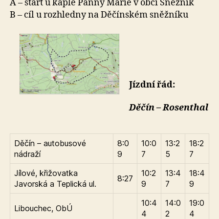
A – start u kaple Panny Marie v obci Sněžník
B – cíl u rozhledny na Děčínském sněžníku
Jízdní řád:
Děčín – Rosenthal
Děčín – autobusové
8:0
10:0
13:2
18:2
nádraží
9
7
5
7
Jílové, křižovatka
10:2
13:4
18:4
8:27
Javorská a Teplická ul.
9
7
9
10:4
14:0
19:0
Libouchec, ObÚ
4
2
4