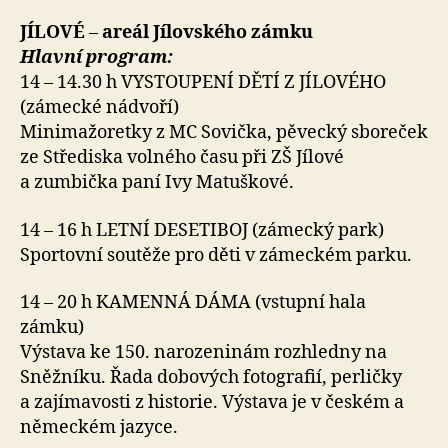
JÍLOVÉ
–
areál Jílovského zámku
Hlavní program:
14 – 14.30 h VYSTOUPENÍ DĚTÍ Z JÍLOVÉHO
(zámecké nádvoří)
Minimažoretky z MC Sovička, pěvecký sboreček
ze Střediska volného času při ZŠ Jílové
a zumbička paní Ivy Matuškové.
14 – 16 h LETNÍ DESETIBOJ (zámecký park)
Sportovní soutěže pro děti v zámeckém parku.
14 – 20 h KAMENNÁ DÁMA (vstupní hala
zámku)
Výstava ke 150. narozeninám rozhledny na
Sněžníku. Řada dobových fotografií, perličky
a zajímavosti z historie. Výstava je v českém a
německém jazyce.