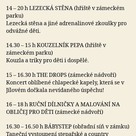
14 – 20 h LEZECKÁ STĚNA (hřiště v zámeckém
parku)
Lezecká stěna a jiné adrenalinové zkoušky pro
odvážné děti.
14.30 – 15 h KOUZELNÍK PEPA (hřiště v
zámeckém parku)
Kouzla a triky pro děti i dospělé.
15 – 16.30 h THE DROPS (zámecké nádvoří)
Koncert oblíbené chlapecké kapely, která se v
Jílovém dočkala nevídaného úspěchu!
16 – 18 h RUČNÍ DÍLNIČKY A MALOVÁNÍ NA
OBLIČEJ PRO DĚTI (zámecké nádvoří)
16.30 – 16.50 h BÁBYSTEP (obřadní síň v zámku)
Taneční vystoupení stepařské a country