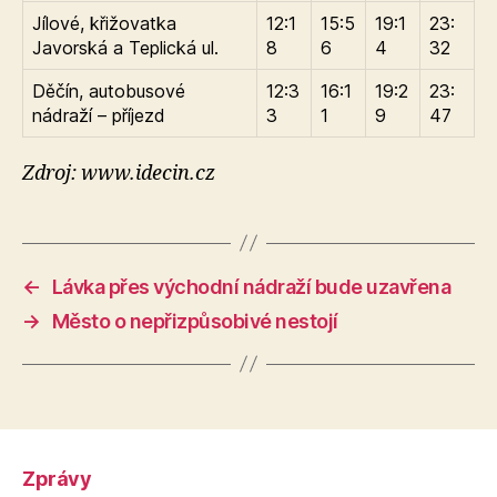
Jílové, křižovatka
12:1
15:5
19:1
23:
Javorská a Teplická ul.
8
6
4
32
Děčín, autobusové
12:3
16:1
19:2
23:
nádraží – příjezd
3
1
9
47
Zdroj: www.idecin.cz
←
Lávka přes východní nádraží bude uzavřena
→
Město o nepřizpůsobivé nestojí
Zprávy