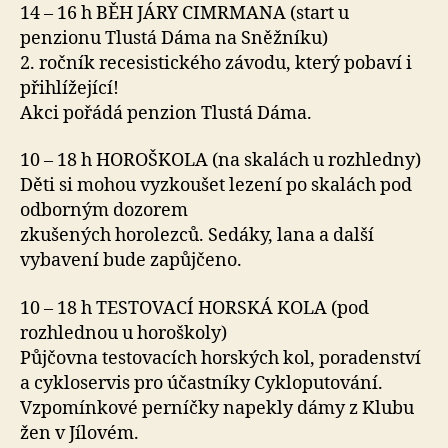
14 – 16 h BĚH JÁRY CIMRMANA (start u
penzionu Tlustá Dáma na Sněžníku)
2. ročník recesistického závodu, který pobaví i
přihlížející!
Akci pořádá penzion Tlustá Dáma.
10 – 18 h HOROŠKOLA (na skalách u rozhledny)
Děti si mohou vyzkoušet lezení po skalách pod
odborným dozorem
zkušených horolezců. Sedáky, lana a další
vybavení bude zapůjčeno.
10 – 18 h TESTOVACÍ HORSKÁ KOLA (pod
rozhlednou u horoškoly)
Půjčovna testovacích horských kol, poradenství
a cykloservis pro účastníky Cykloputování.
Vzpomínkové perníčky napekly dámy z Klubu
žen v Jílovém.