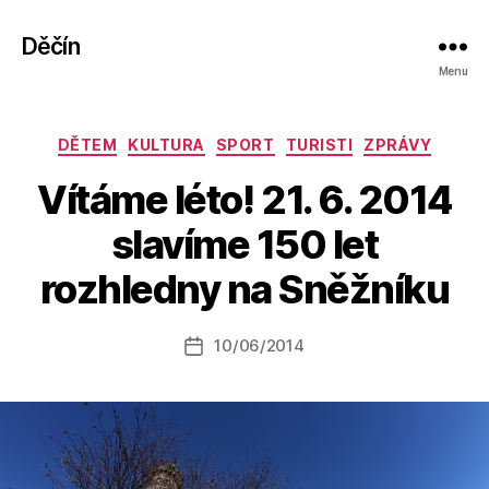
Děčín
Menu
Rubriky
DĚTEM
KULTURA
SPORT
TURISTI
ZPRÁVY
Vítáme léto! 21. 6. 2014
A
slavíme 150 let
u
t
rozhledny na Sněžníku
o
r:
Autor
10/06/2014
a
Datum
příspěvku
l
příspěvku
e
s
o