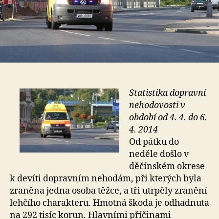
Statistika dopravní
nehodovosti v
období od 4. 4. do 6.
4. 2014
Od pátku do
neděle došlo v
děčínském okrese
k devíti dopravním nehodám, při kterých byla
zraněna jedna osoba těžce, a tři utrpěly zranění
lehčího charakteru. Hmotná škoda je odhadnuta
na 292 tisíc korun. Hlavními příčinami