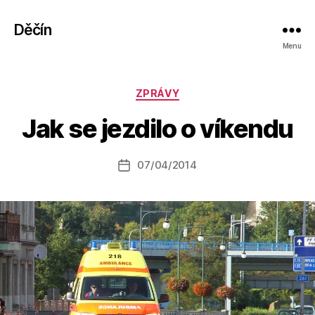
Děčín
Menu
A
Rubriky
ZPRÁVY
u
t
Jak se jezdilo o víkendu
o
r:
Autor
07/04/2014
a
Datum
příspěvku
l
příspěvku
e
s
o