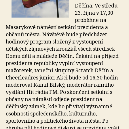
Děčína. Ve středu
23. října v 17,30
proběhne na
Masarykově náměstí setkání prezidenta a
občanů města. Návštěvě bude předcházet
hodinový program složený z vystoupení
dětských zájmových kroužků všech středisek
Domu dětí a mládeže Děčín. Čekání na příjezd
prezidenta republiky vyplní vystoupení
mažoretek, taneční skupiny Scratch Děčín a
Cheerleadres junior. Akci bude od 16,30 hodin
moderovat Kamil Bílský, moderátor ranního
vysílání Hit rádia FM. Po skončení setkání s
občany na náměstí odjede prezident na
děčínský zámek, kde ho přivítají významné
osobnosti společenského, kulturního,
sportovního a politického života města. Po
zhruba půl hodinové diskuzi se prezident vrátí