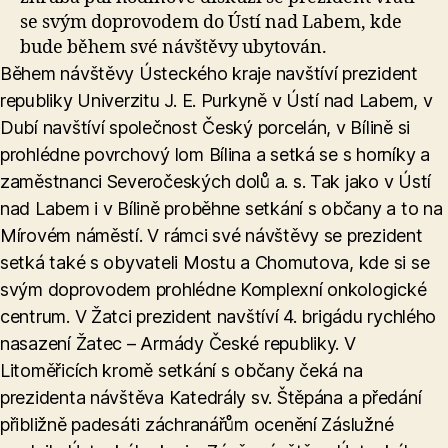
se svým doprovodem do Ústí nad Labem, kde
bude během své návštěvy ubytován.
Během návštěvy Ústeckého kraje navštíví prezident
republiky Univerzitu J. E. Purkyně v Ústí nad Labem, v
Dubí navštíví společnost Český porcelán, v Bílině si
prohlédne povrchový lom Bílina a setká se s horníky a
zaměstnanci Severočeských dolů a. s. Tak jako v Ústí
nad Labem i v Bílině proběhne setkání s občany a to na
Mírovém náměstí. V rámci své návštěvy se prezident
setká také s obyvateli Mostu a Chomutova, kde si se
svým doprovodem prohlédne Komplexní onkologické
centrum. V Žatci prezident navštíví 4. brigádu rychlého
nasazení Žatec – Armády České republiky. V
Litoměřicích kromě setkání s občany čeká na
prezidenta návštěva Katedrály sv. Štěpána a předání
přibližně padesáti záchranářům ocenění Záslužné