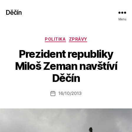
Děčín
Menu
Rubriky
POLITIKA
ZPRÁVY
Prezident republiky
A
Miloš Zeman navštíví
u
t
Děčín
o
r:
Autor
16/10/2013
a
Datum
příspěvku
l
příspěvku
e
s
o