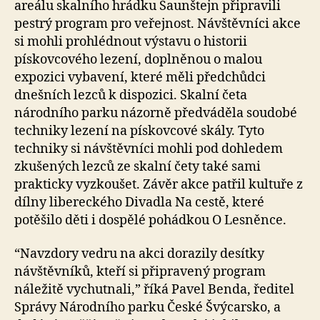
areálu skalního hrádku Šaunštejn připravili
pestrý program pro veřejnost. Návštěvníci akce
si mohli prohlédnout výstavu o historii
pískovcového lezení, doplněnou o malou
expozici vybavení, které měli předchůdci
dnešních lezců k dispozici. Skalní četa
národního parku názorně předváděla soudobé
techniky lezení na pískovcové skály. Tyto
techniky si návštěvníci mohli pod dohledem
zkušených lezců ze skalní čety také sami
prakticky vyzkoušet. Závěr akce patřil kultuře z
dílny libereckého Divadla Na cestě, které
potěšilo děti i dospělé pohádkou O Lesněnce.
“Navzdory vedru na akci dorazily desítky
návštěvníků, kteří si připravený program
náležitě vychutnali,” říká Pavel Benda, ředitel
Správy Národního parku České Švýcarsko, a