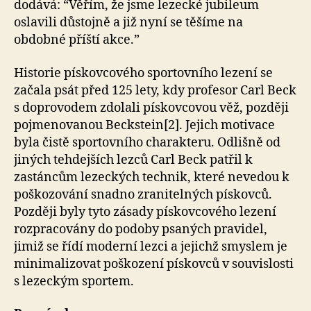
dodává: “Věřím, že jsme lezecké jubileum
oslavili důstojně a již nyní se těšíme na
obdobné příští akce.”
Historie pískovcového sportovního lezení se
začala psát před 125 lety, kdy profesor Carl Beck
s doprovodem zdolali pískovcovou věž, později
pojmenovanou Beckstein[2]. Jejich motivace
byla čistě sportovního charakteru. Odlišně od
jiných tehdejších lezců Carl Beck patřil k
zastáncům lezeckých technik, které nevedou k
poškozování snadno zranitelných pískovců.
Později byly tyto zásady pískovcového lezení
rozpracovány do podoby psaných pravidel,
jimiž se řídí moderní lezci a jejichž smyslem je
minimalizovat poškození pískovců v souvislosti
s lezeckým sportem.