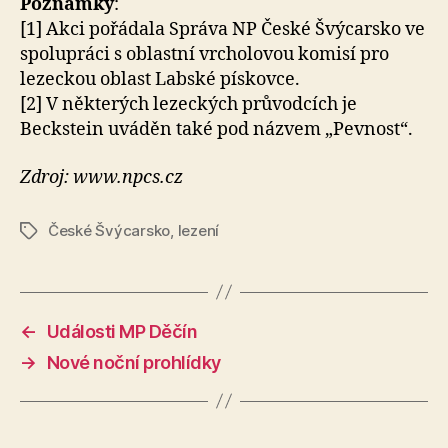
Poznámky
:
[1] Akci pořádala Správa NP České Švýcarsko ve
spolupráci s oblastní vrcholovou komisí pro
lezeckou oblast Labské pískovce.
[2] V některých lezeckých průvodcích je
Beckstein uváděn také pod názvem „Pevnost“.
Zdroj: www.npcs.cz
České Švýcarsko
,
lezení
Štítky
←
Události MP Děčín
→
Nové noční prohlídky