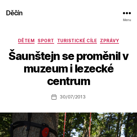
Děčín
Menu
Rubriky
DĚTEM
SPORT
TURISTICKÉ CÍLE
ZPRÁVY
Šaunštejn se proměnil v
A
muzeum i lezecké
u
t
centrum
o
r:
Autor
30/07/2013
a
Datum
příspěvku
l
příspěvku
e
s
o