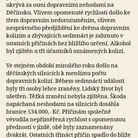
ukrývá za osmi dopravními nehodami na
Děčínsku. Vlivem opomenuté rychlosti došlo ke
třem dopravním nedorozuměním, vlivem
nesprávného předjíždění ke dvěma dopravním
kolizím a zbývajících sedmnáct je zahrnuto v
ostatních příčinách bez bližšího určení. Alkohol
byl zjištěn u tří účastníků oznámených kolizí.
Ve stejném období minulého roku došlo na
děčínských silnicích k menšímu počtu
dopravních kolizí. Během sedmnácti událostí
byly tři osoby lehce zraněny. Lidský život byl
ušetřen. Těžká zranění nebyla zjištěna. Škoda
napáchaná neshodami na silnicích dosáhla
hranice 534.000,- Kč. Příčinám společně
vévodila nepřiměřená rychlost s opomenutou
předností v jízdě, obě byly zaznamenány
dvakrát. Ostatních třináct příčin spadlo do blíže