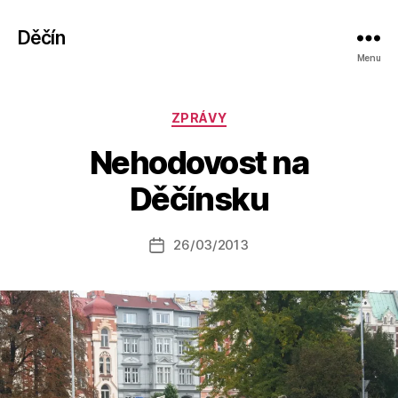
Děčín
Menu
Rubriky
ZPRÁVY
A
Nehodovost na
u
t
Děčínsku
o
r:
Autor
26/03/2013
a
Datum
příspěvku
l
příspěvku
e
s
o