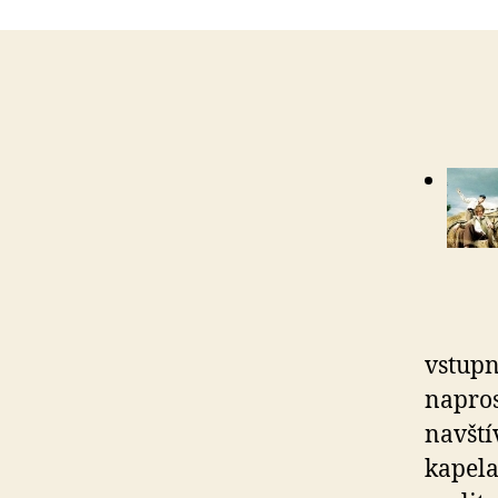
vstupn
napro
navští
kapela