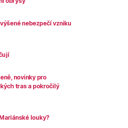
ní obrysy
zvýšené nebezpečí vzniku
čují
leně, novinky pro
kých tras a pokročilý
 Mariánské louky?