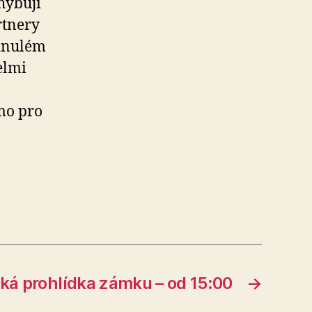
hybují
rtnery
minulém
elmi
ímo pro
ká prohlídka zámku – od 15:00
→