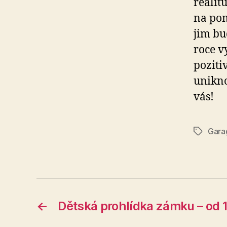
realit
na pom
jim bu
roce v
poziti
unikno
vás!
Gara
Štítky
←
Dětská prohlídka zámku – od 