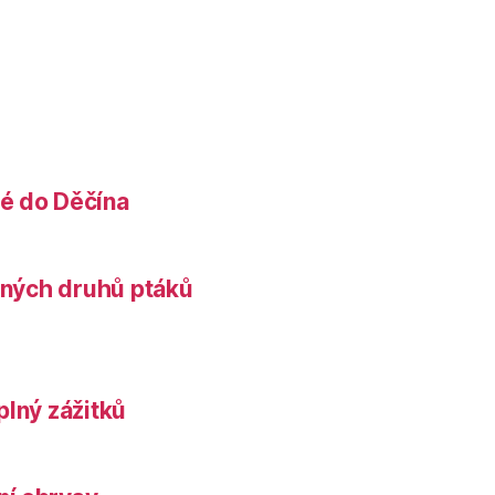
é do Děčína
něných druhů ptáků
plný zážitků