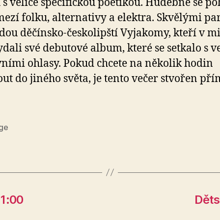
u s velice specifickou poetikou. Hudebně se po
ezí folku, alternativy a elektra. Skvělými pa
dou děčínsko-českolipští Vyjakomy, kteří v 
ydali své debutové album, které se setkalo s v
vními ohlasy. Pokud chcete na několik hodin
ut do jiného světa, je tento večer stvořen př
ge
11:00
Děts