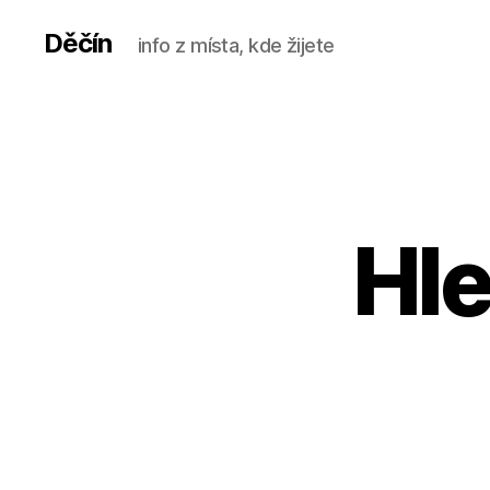
Děčín
info z místa, kde žijete
Hl