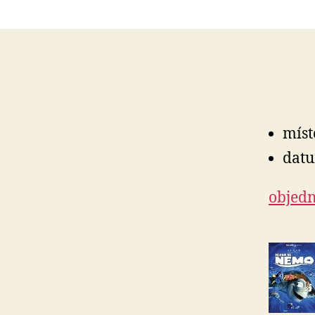
míst
datu
objedn