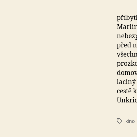
příbyt
Marlin
nebezp
před n
všechn
prozko
domova
laciný
cestě 
Unkri
kino
Štítky