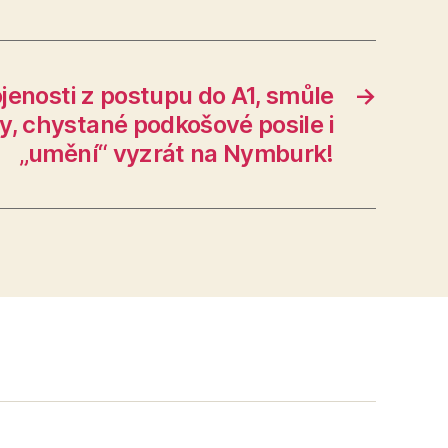
jenosti z postupu do A1, smůle
→
ty, chystané podkošové posile i
„umění“ vyzrát na Nymburk!