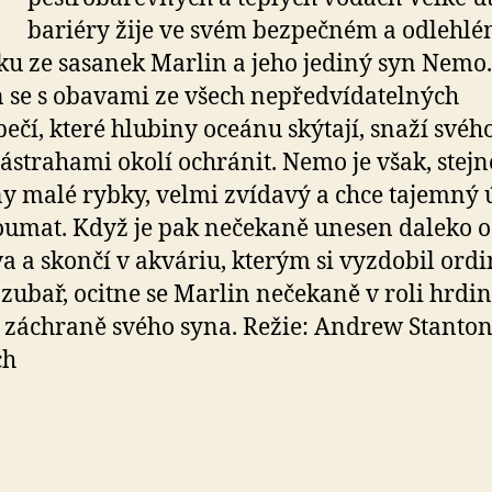
bariéry žije ve svém bezpečném a odlehl
ku ze sasanek Marlin a jeho jediný syn Nemo.
 se s obavami ze všech nepředvídatelných
ečí, které hlubiny oceánu skýtají, snaží svéh
ástrahami okolí ochránit. Nemo je však, stejn
y malé rybky, velmi zvídavý a chce tajemný 
umat. Když je pak nečekaně unesen daleko 
 a skončí v akváriu, kterým si vyzdobil ordi
 zubař, ocitne se Marlin nečekaně v roli hrdi
k záchraně svého syna. Režie: Andrew Stanton
ch