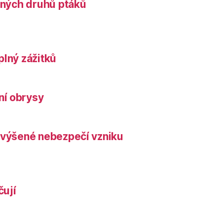
něných druhů ptáků
plný zážitků
ní obrysy
zvýšené nebezpečí vzniku
čují