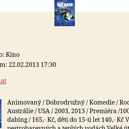
o: Kino
m: 22.02.2013 17:30
at
Animovaný / Dobrodružný / Komedie / Ro
Austrálie / USA / 2003, 2013 / Premiéra /100
dabing / 165,- Kč, děti do 15-ti let 140,- Kč 
pestrobarevných a teplých vodách Velké ú