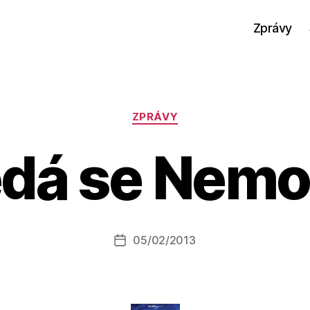
Zprávy
Rubriky
ZPRÁVY
edá se Nemo
A
u
t
o
r:
Autor
05/02/2013
a
Datum
příspěvku
l
příspěvku
e
s
o