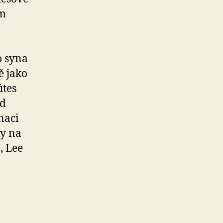
ém
o syna
ě jako
útes
od
naci
ny na
, Lee