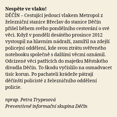
Nespěte ve vlaku!
DĚČÍN – Cestující jedoucí vlakem Metropol z
železniční stanice Břeclav do stanice Děčín
přišel během svého pondělního cestování o své
věci. Když v pondělí desátého prosince 2012
vystoupil na hlavním nádraží, zamířil na zdejší
policejní oddělení, kde svou ztrátu svěřeného
notebooku společně s dalšími věcmi oznámil.
Odcizené věci patřících do majetku Městského
divadla Děčín. To škodu vyčíslilo na osmadvacet
tisíc korun. Po pachateli krádeže pátrají
děčínští policisté z železničního oddělení
policie.
nprap. Petra Trypesová
Preventivně informační skupina Děčín