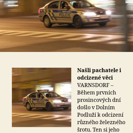
Našli pachatele i
odcizené věci
VARNSDORF –
Během prvních
prosincových dní
došlo v Dolním
Podluží k odcizení
různého železného
šrotu. Ten si jeho