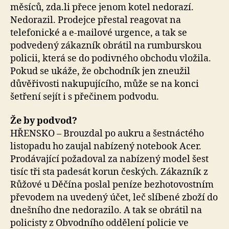
měsíců, zda.li přece jenom kotel nedorazí.
Nedorazil. Prodejce přestal reagovat na
telefonické a e-mailové urgence, a tak se
podvedený zákazník obrátil na rumburskou
policii, která se do podivného obchodu vložila.
Pokud se ukáže, že obchodník jen zneužil
důvěřivosti nakupujícího, může se na konci
šetření sejít i s přečinem podvodu.
Že by podvod?
HŘENSKO – Brouzdal po aukru a šestnáctého
listopadu ho zaujal nabízený notebook Acer.
Prodávající požadoval za nabízený model šest
tisíc tři sta padesát korun českých. Zákazník z
Růžové u Děčína poslal peníze bezhotovostním
převodem na uvedený účet, leč slíbené zboží do
dnešního dne nedorazilo. A tak se obrátil na
policisty z Obvodního oddělení policie ve