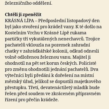
železničního oddělení.
Chtěli ji zpeněžit
KRÁSNÁ LÍPA – Předposlední listopadový den
byl jako stvoření pro krádež vany. K té došlo na
Kostelním Vrchu v Krásné Lípě rukama
partičky tří vykutálených nenechavců. Trojice
pachatelů vklouzla na pozemek zahradní
chatky v zahrádkářské kolonii, odkud odnesli
volně odloženou železnou vanu. Majitel ji
ohodnotil na pět set korun českých. Policisté
pro změnu ohodnotili jednání pachatelů. Dva
výtečníci byli předáni k dořešení na místní
městský úřad, jelikož se dopustili majetkového
přestupku. Třetí, devatenáctiletý mladík bude
řešen před soudem ve zkráceném přípravném
řízení pro přečin krádeže.