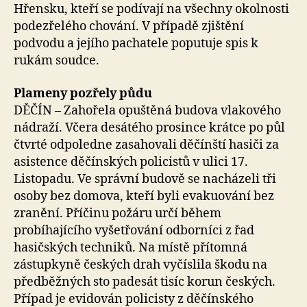
Hřensku, kteří se podívají na všechny okolnosti
podezřelého chování. V případě zjištění
podvodu a jejího pachatele poputuje spis k
rukám soudce.
Plameny pozřely půdu
DĚČÍN – Zahořela opuštěná budova vlakového
nádraží. Včera desátého prosince krátce po půl
čtvrté odpoledne zasahovali děčínští hasiči za
asistence děčínských policistů v ulici 17.
Listopadu. Ve správní budově se nacházeli tři
osoby bez domova, kteří byli evakuování bez
zranění. Příčinu požáru určí během
probíhajícího vyšetřování odborníci z řad
hasičských techniků. Na místě přítomná
zástupkyně českých drah vyčíslila škodu na
předběžných sto padesát tisíc korun českých.
Případ je evidován policisty z děčínského