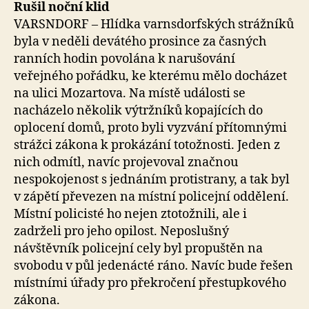
Rušil noční klid
VARSNDORF – Hlídka varnsdorfských strážníků
byla v neděli devátého prosince za časných
ranních hodin povolána k narušování
veřejného pořádku, ke kterému mělo docházet
na ulici Mozartova. Na místě události se
nacházelo několik výtržníků kopajících do
oplocení domů, proto byli vyzvání přítomnými
strážci zákona k prokázání totožnosti. Jeden z
nich odmítl, navíc projevoval značnou
nespokojenost s jednáním protistrany, a tak byl
v zápětí převezen na místní policejní oddělení.
Místní policisté ho nejen ztotožnili, ale i
zadrželi pro jeho opilost. Neposlušný
návštěvník policejní cely byl propuštěn na
svobodu v půl jedenácté ráno. Navíc bude řešen
místními úřady pro překročení přestupkového
zákona.