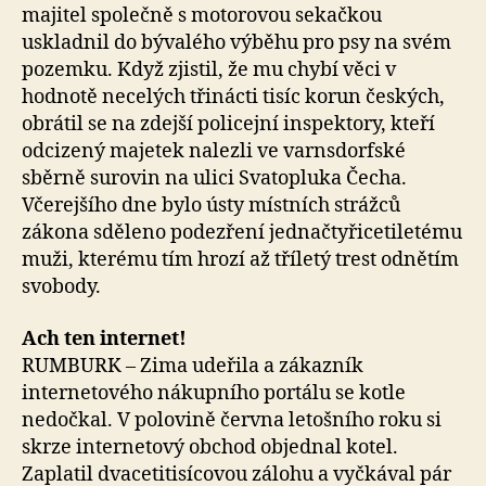
majitel společně s motorovou sekačkou
uskladnil do bývalého výběhu pro psy na svém
pozemku. Když zjistil, že mu chybí věci v
hodnotě necelých třinácti tisíc korun českých,
obrátil se na zdejší policejní inspektory, kteří
odcizený majetek nalezli ve varnsdorfské
sběrně surovin na ulici Svatopluka Čecha.
Včerejšího dne bylo ústy místních strážců
zákona sděleno podezření jednačtyřicetiletému
muži, kterému tím hrozí až tříletý trest odnětím
svobody.
Ach ten internet!
RUMBURK – Zima udeřila a zákazník
internetového nákupního portálu se kotle
nedočkal. V polovině června letošního roku si
skrze internetový obchod objednal kotel.
Zaplatil dvacetitisícovou zálohu a vyčkával pár