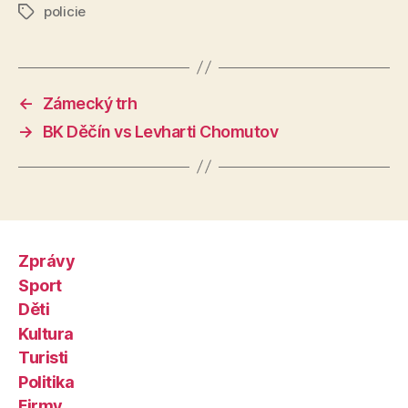
policie
Štítky
←
Zámecký trh
→
BK Děčín vs Levharti Chomutov
Zprávy
Sport
Děti
Kultura
Turisti
Politika
Firmy