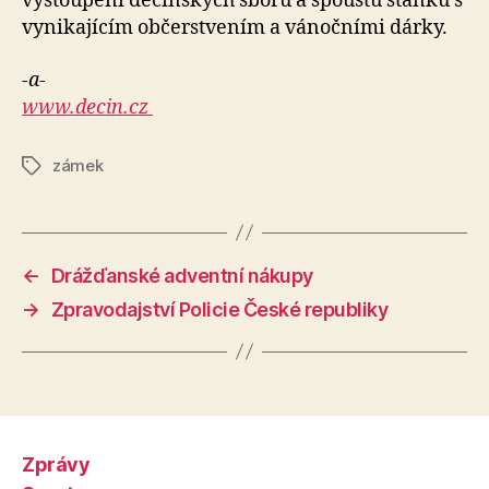
vystoupení děčínských sborů a spoustu stánků s
vynikajícím občerstvením a vánočními dárky.
-a-
www.decin.cz
zámek
Štítky
←
Drážďanské adventní nákupy
→
Zpravodajství Policie České republiky
Zprávy