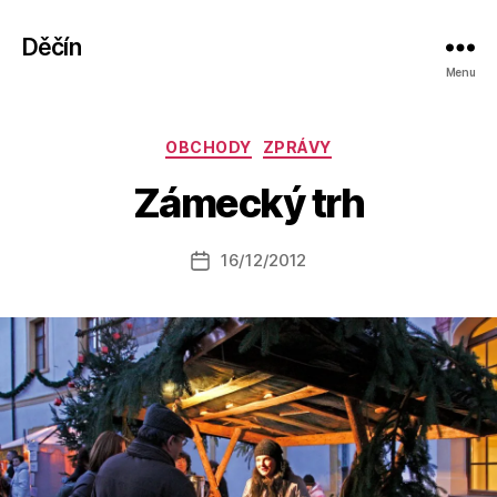
Děčín
Menu
A
Rubriky
OBCHODY
ZPRÁVY
u
t
Zámecký trh
o
r:
Autor
16/12/2012
a
Datum
příspěvku
l
příspěvku
e
s
o