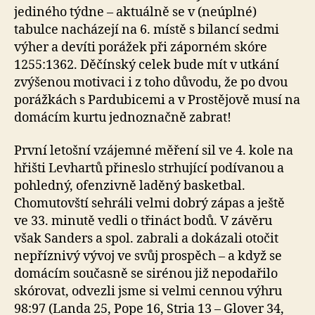
jediného týdne – aktuálně se v (neúplné)
tabulce nacházejí na 6. místě s bilancí sedmi
výher a devíti porážek při záporném skóre
1255:1362. Děčínský celek bude mít v utkání
zvýšenou motivaci i z toho důvodu, že po dvou
porážkách s Pardubicemi a v Prostějově musí na
domácím kurtu jednoznačně zabrat!
První letošní vzájemné měření sil ve 4. kole na
hřišti Levhartů přineslo strhující podívanou a
pohledný, ofenzivně laděný basketbal.
Chomutovští sehráli velmi dobrý zápas a ještě
ve 33. minutě vedli o třináct bodů. V závěru
však Sanders a spol. zabrali a dokázali otočit
nepříznivý vývoj ve svůj prospěch – a když se
domácím současně se sirénou již nepodařilo
skórovat, odvezli jsme si velmi cennou výhru
98:97 (Landa 25, Pope 16, Stria 13 – Glover 34,