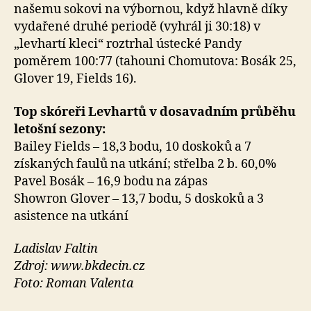
našemu sokovi na výbornou, když hlavně díky
vydařené druhé periodě (vyhrál ji 30:18) v
„levhartí kleci“ roztrhal ústecké Pandy
poměrem 100:77 (tahouni Chomutova: Bosák 25,
Glover 19, Fields 16).
Top skóreři Levhartů v dosavadním průběhu
letošní sezony:
Bailey Fields – 18,3 bodu, 10 doskoků a 7
získaných faulů na utkání; střelba 2 b. 60,0%
Pavel Bosák – 16,9 bodu na zápas
Showron Glover – 13,7 bodu, 5 doskoků a 3
asistence na utkání
Ladislav Faltin
Zdroj: www.bkdecin.cz
Foto: Roman Valenta