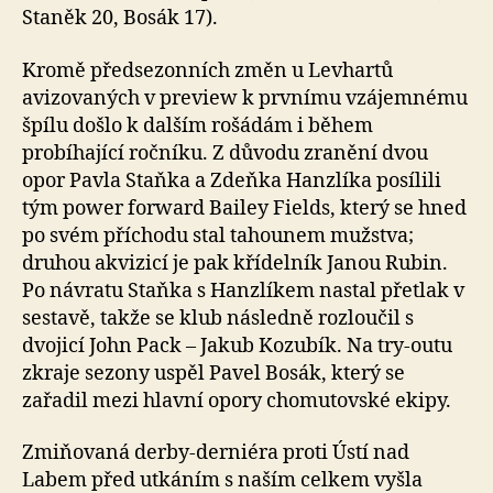
Staněk 20, Bosák 17).
Kromě předsezonních změn u Levhartů
avizovaných v preview k prvnímu vzájemnému
špílu došlo k dalším rošádám i během
probíhající ročníku. Z důvodu zranění dvou
opor Pavla Staňka a Zdeňka Hanzlíka posílili
tým power forward Bailey Fields, který se hned
po svém příchodu stal tahounem mužstva;
druhou akvizicí je pak křídelník Janou Rubin.
Po návratu Staňka s Hanzlíkem nastal přetlak v
sestavě, takže se klub následně rozloučil s
dvojicí John Pack – Jakub Kozubík. Na try-outu
zkraje sezony uspěl Pavel Bosák, který se
zařadil mezi hlavní opory chomutovské ekipy.
Zmiňovaná derby-derniéra proti Ústí nad
Labem před utkáním s naším celkem vyšla