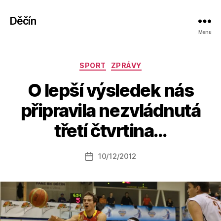
Děčín
Menu
Rubriky
SPORT
ZPRÁVY
O lepší výsledek nás
A
připravila nezvládnutá
u
t
třetí čtvrtina…
o
r:
Autor
10/12/2012
a
Datum
příspěvku
l
příspěvku
e
s
o