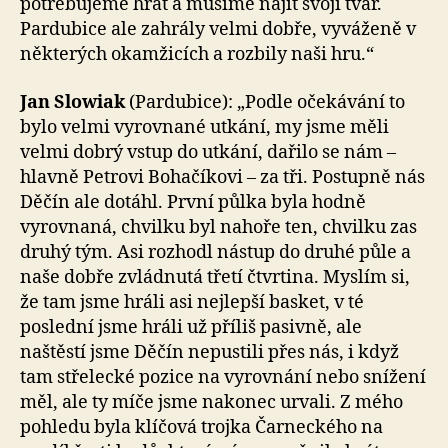
potřebujeme hrát a musíme najít svoji tvář.
Pardubice ale zahrály velmi dobře, vyváženě v
některých okamžicích a rozbily naši hru.“
Jan Slowiak
(Pardubice): „Podle očekávání to
bylo velmi vyrovnané utkání, my jsme měli
velmi dobrý vstup do utkání, dařilo se nám –
hlavně Petrovi Bohačíkovi – za tři. Postupně nás
Děčín ale dotáhl. První půlka byla hodně
vyrovnaná, chvilku byl nahoře ten, chvilku zas
druhý tým. Asi rozhodl nástup do druhé půle a
naše dobře zvládnutá třetí čtvrtina. Myslím si,
že tam jsme hráli asi nejlepší basket, v té
poslední jsme hráli už příliš pasivně, ale
naštěstí jsme Děčín nepustili přes nás, i když
tam střelecké pozice na vyrovnání nebo snížení
měl, ale ty míče jsme nakonec urvali. Z mého
pohledu byla klíčová trojka Čarneckého na