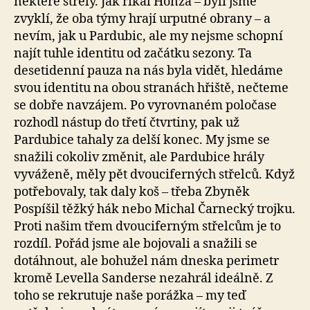
některé střely. Jak říkal Honza – byli jsme
zvyklí, že oba týmy hrají urputné obrany – a
nevím, jak u Pardubic, ale my nejsme schopní
najít tuhle identitu od začátku sezony. Ta
desetidenní pauza na nás byla vidět, hledáme
svou identitu na obou stranách hřiště, nečteme
se dobře navzájem. Po vyrovnaném poločase
rozhodl nástup do třetí čtvrtiny, pak už
Pardubice tahaly za delší konec. My jsme se
snažili cokoliv změnit, ale Pardubice hrály
vyváženě, měly pět dvouciferných střelců. Když
potřebovaly, tak daly koš – třeba Zbyněk
Pospíšil těžký hák nebo Michal Čarnecký trojku.
Proti našim třem dvouciferným střelcům je to
rozdíl. Pořád jsme ale bojovali a snažili se
dotáhnout, ale bohužel nám dneska perimetr
kromě Levella Sanderse nezahrál ideálně. Z
toho se rekrutuje naše porážka – my teď