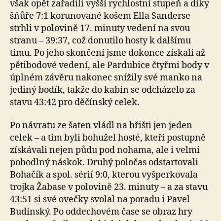
však opět zařadili vyšší rychlostní stupeň a díky
šňůře 7:1 korunované košem Ella Sanderse
strhli v polovině 17. minuty vedení na svou
stranu – 39:37, což donutilo hosty k dalšímu
timu. Po jeho skončení jsme dokonce získali až
pětibodové vedení, ale Pardubice čtyřmi body v
úplném závěru nakonec snížily své manko na
jediný bodík, takže do kabin se odcházelo za
stavu 43:42 pro děčínský celek.
Po návratu ze šaten vládl na hřišti jen jeden
celek – a tím byli bohužel hosté, kteří postupně
získávali nejen půdu pod nohama, ale i velmi
pohodlný náskok. Druhý poločas odstartovali
Bohačík a spol. sérií 9:0, kterou vyšperkovala
trojka Žabase v polovině 23. minuty – a za stavu
43:51 si své ovečky svolal na poradu i Pavel
Budínský. Po oddechovém čase se obraz hry