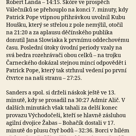
Robert Landa – 14:15. Skóre ve prospěch
Válečníků se přehouplo na konci 7. minuty, kdy
Patrick Pope vtipnou přihrávkou uvolnil Kubu
Houšku, který se střelou z pole nemýlil, otočil
na 21:20 a za aplausu děčínského publika
donutil Jana Slowiaka k prvnímu oddechovému
času. Poslední útoky úvodní periody vzaly na
svá bedra rozehrávači obou celků – na trojku
Čarneckého dokázal stejnou mincí odpovědět i
Patrick Pope, který tak strhnul vedení po první
čtvrtce na naši stranu – 27:25.
Sanders a spol. si drželi náskok ještě ve 13.
minutě, kdy se prosadil na 30:27 Admir Alič. V
dalších minutách však tahali za delší konec
provazu Východočeši, kteří se hlavně zásluhou
agilní dvojice Žabas – Bohačík dostali v 17.
minutě do plusu čtyř bodů – 32:36. Borci v bílém