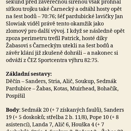
sekund před závěrečnou sirénou však prohnal
síťkou trojku také Čarnecký a odtáhl hosty opět
na šest bodů – 70:76; šéf pardubické lavičky Jan
Slowiak viděl právě tento okamžik jako
zlomový pro další vývoj. I když se následně opět
zpoza perimetru trefil Patrick, hosté díky
Žabasovi s Čarneckým utekli na šest bodů a
závěr klání již zkušeně dohráli – a nakonec si
odváží z ČEZ Sportcentra výhru 82:75.
Základní sestavy:
Děčín – Sanders, Stria, Alič, Soukup, Sedmák
Pardubice – Žabas, Kotas, Muirhead, Bohačík,
Pospíšil
Body
: Sedmák 20 (+ 7 získaných faulů), Sanders
19 (+ 5 doskoků; střelba 2 b. 11/8), Pope 10 (+ 8
asistencí), Landa 7, Alič 6, Houška 4 (+ 7