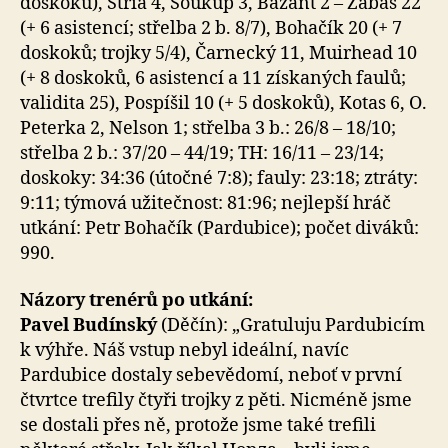
doskoků), Stria 4, Soukup 3, Bažant 2 – Žabas 22
(+ 6 asistencí; střelba 2 b. 8/7), Bohačík 20 (+ 7
doskoků; trojky 5/4), Čarnecký 11, Muirhead 10
(+ 8 doskoků, 6 asistencí a 11 získaných faulů;
validita 25), Pospíšil 10 (+ 5 doskoků), Kotas 6, O.
Peterka 2, Nelson 1; střelba 3 b.: 26/8 – 18/10;
střelba 2 b.: 37/20 – 44/19; TH: 16/11 – 23/14;
doskoky: 34:36 (útočné 7:8); fauly: 23:18; ztráty:
9:11; týmová užitečnost: 81:96; nejlepší hráč
utkání: Petr Bohačík (Pardubice); počet diváků:
990.
Názory trenérů po utkání:
Pavel Budínský
(Děčín): „Gratuluju Pardubicím
k výhře. Náš vstup nebyl ideální, navíc
Pardubice dostaly sebevědomí, neboť v první
čtvrtce trefily čtyři trojky z pěti. Nicméně jsme
se dostali přes ně, protože jsme také trefili