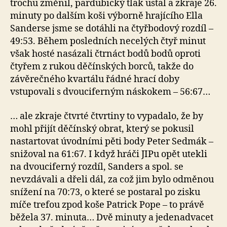
trochu změnil, pardubický tlak ustal a zkraje 26.
minuty po dalším koši výborně hrajícího Ella
Sanderse jsme se dotáhli na čtyřbodový rozdíl –
49:53. Během posledních necelých čtyř minut
však hosté nasázali čtrnáct bodů bodů oproti
čtyřem z rukou děčínských borců, takže do
závěrečného kvartálu řádné hrací doby
vstupovali s dvouciferným náskokem – 56:67…
… ale zkraje čtvrté čtvrtiny to vypadalo, že by
mohl přijít děčínský obrat, který se pokusil
nastartovat úvodními pěti body Peter Sedmák –
snižoval na 61:67. I když hráči JIPu opět utekli
na dvouciferný rozdíl, Sanders a spol. se
nevzdávali a dřeli dál, za což jim bylo odměnou
snížení na 70:73, o které se postaral po zisku
míče trefou zpod koše Patrick Pope – to právě
běžela 37. minuta… Dvě minuty a jedenadvacet