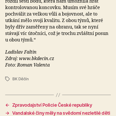
rozdíl šesti bodů, která nám umožnila hrát
kontrolovanou koncovku. Musím své hráče
pochválit za velkou vůli a bojovnost, ale to
utkání mělo svoji kvalitu. Z obou týmů, které
byly dřív zaměřeny na obranu, tak se nyní
stávají víc útočníci, což je trochu zvláštní posun
u obou týmů.“
Ladislav Faltin
Zdroj: www.bkdecin.cz
Foto: Roman Valenta
BK Děčín
Štítky
←
Zpravodajství Policie České republiky
→
Vandalské činy měly na svědomí nezletilé děti