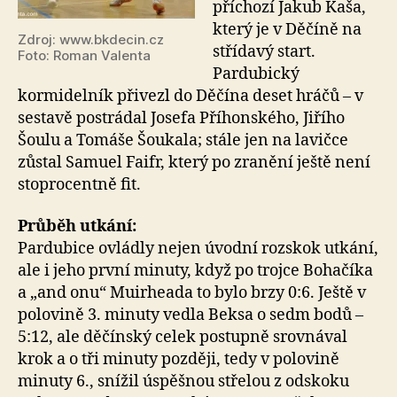
příchozí Jakub Kaša,
který je v Děčíně na
Zdroj: www.bkdecin.cz
střídavý start.
Foto: Roman Valenta
Pardubický
kormidelník přivezl do Děčína deset hráčů – v
sestavě postrádal Josefa Příhonského, Jiřího
Šoulu a Tomáše Šoukala; stále jen na lavičce
zůstal Samuel Faifr, který po zranění ještě není
stoprocentně fit.
Průběh utkání:
Pardubice ovládly nejen úvodní rozskok utkání,
ale i jeho první minuty, když po trojce Bohačíka
a „and onu“ Muirheada to bylo brzy 0:6. Ještě v
polovině 3. minuty vedla Beksa o sedm bodů –
5:12, ale děčínský celek postupně srovnával
krok a o tři minuty později, tedy v polovině
minuty 6., snížil úspěšnou střelou z odskoku