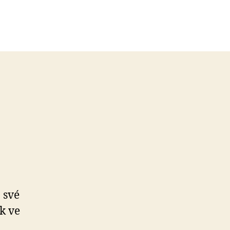
 své
k ve