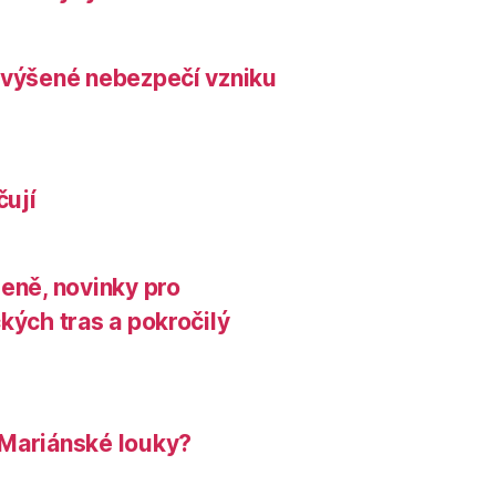
zvýšené nebezpečí vzniku
čují
leně, novinky pro
kých tras a pokročilý
 Mariánské louky?