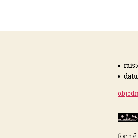
míst
datu
objedn
formě 