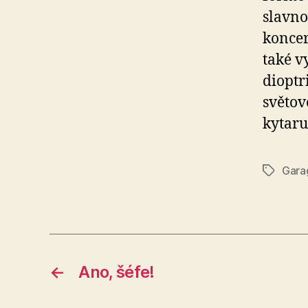
slavno
koncer
také v
dioptr
světov
kytaru
Gara
Štítky
←
Ano, šéfe!