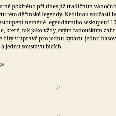
stně pokřtěno při dnes již tradičním vánočn
tu této děčínské legendy. Nedílnou součástí 
ystoupení neméně legendárního seskupení 10
ie, které, tak jako vždy, svým fanouškům zahr
é hity v úpravě pro jednu kytaru, jednu baso
 a jednu soustavu bicích.
ge