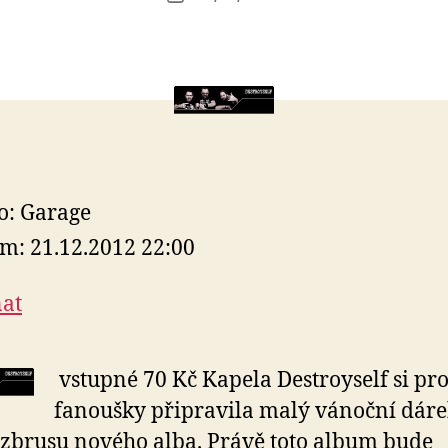
příspěvku
l
příspěvku
e
s
o
o: Garage
m: 21.12.2012 22:00
at
vstupné 70 Kč Kapela Destroyself si pro
fanoušky připravila malý vánoční dáre
zbrusu nového alba. Právě toto album bude