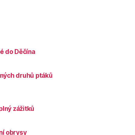
é do Děčína
něných druhů ptáků
plný zážitků
ní obrysy