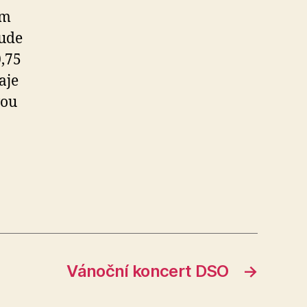
ím
bude
,75
aje
vou
Vánoční koncert DSO
→