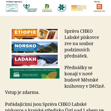
Správa CHKO
Labské pískovce
zve na soubor
podzimních
přednášek.
Přednášky se
konají v nové
budově Městské
knihovny v Děčíně.
Vstup je zdarma.
Pořádajícími jsou Správa CHKO Labské
pískovce a krajské středisko Ústí nad Labem ve