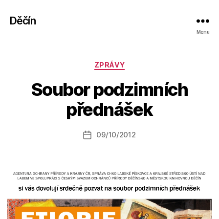
Děčín
Menu
Rubriky
ZPRÁVY
A
Soubor podzimních
u
t
přednášek
o
r:
Autor
09/10/2012
a
Datum
příspěvku
l
příspěvku
e
s
o