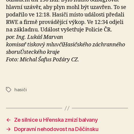
hlavní uzávěr, aby plyn mohl být uzavřen. To se
podařilo ve 12:18. Hasiči místo události předali
RWE a firmě provádějící výkop. Ve 12:34 odjeli
na základnu. Událost vyšetřuje Policie ČR.
por. Ing. Lukáš Marvan
komisař tiskový mluvčíHasičského záchranného
sboruÚsteckého kraje
Foto: Michal Šafus Požáry CZ.
hasiči
Štítky
←
Ze silnice u Hřenska zmizí balvany
→
Dopravní nehodovost na Děčínsku