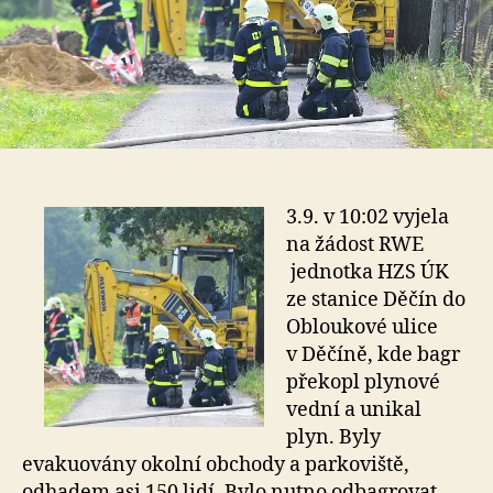
3.9. v 10:02 vyjela
na žádost RWE
jednotka HZS ÚK
ze stanice Děčín do
Obloukové ulice
v Děčíně, kde bagr
překopl plynové
vední a unikal
plyn. Byly
evakuovány okolní obchody a parkoviště,
odhadem asi 150 lidí. Bylo nutno odbagrovat