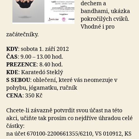
dechem a
bandhami, ukázka
pokročilých cviků.
Vhodné i pro
začátečníky.
KDY
: sobota 1. září 2012
ČAS
: 9.00 – 13.00 hod.
PREZENCE
: 8.40 hod.
KDE
: Karatedó Steklý
S SEBOU
: oblečení, které vás neomezuje v
pohybu, jógamatku, ručník
CENA
: 350 Kč
Chcete-li závazně potvrdit svou účast na této
akci, učiňte tak prosím co nejdříve úhradou celé
částky:
na účet 670100-2200661355/6210, VS 010912, KS