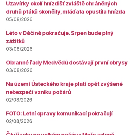
Uzavírky okolí hnízdišť zvláště chráněných
druhů ptáků skončily, mláďata opustila hnízda
05/08/2026
Léto v Děčíně pokračuje. Srpen bude plný
zážitků
03/08/2026
Obranné řady Medvědů dostávají první obrysy
03/08/2026
Na území Ústeckého kraje platí opět zvýšené
nebezpečí vzniku požárů
02/08/2026
FOTO: Letní opravy komunikací pokračují
02/08/2026
Čtyři roky po velkém požáru: Moře zeleně,