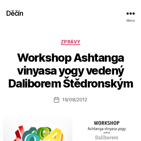
Děčín
Menu
Rubriky
ZPRÁVY
Workshop Ashtanga
A
vinyasa yogy vedený
u
t
Daliborem Štědronským
o
r:
Autor
19/08/2012
a
Datum
příspěvku
l
příspěvku
e
s
o