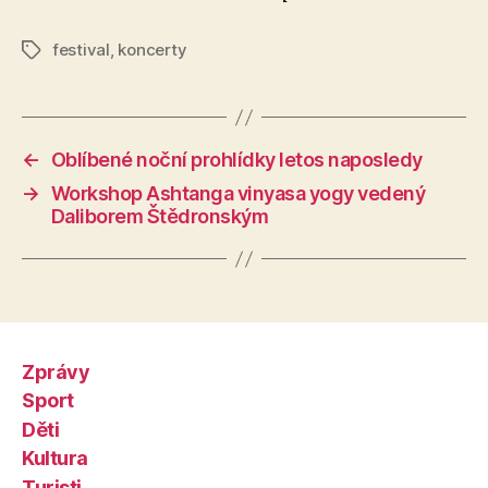
festival
,
koncerty
Štítky
←
Oblíbené noční prohlídky letos naposledy
→
Workshop Ashtanga vinyasa yogy vedený
Daliborem Štědronským
Zprávy
Sport
Děti
Kultura
Turisti