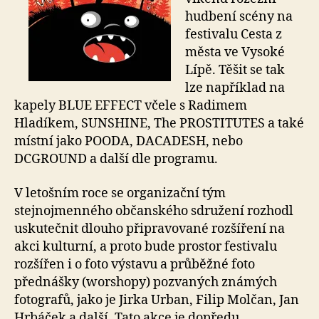
hudbení scény na
festivalu Cesta z
města ve Vysoké
Lípě. Těšit se tak
lze například na
kapely BLUE EFFECT včele s Radimem
Hladíkem, SUNSHINE, The PROSTITUTES a také
místní jako POODA, DACADESH, nebo
DCGROUND a další dle programu.
V letošním roce se organizační tým
stejnojmenného občanského sdružení rozhodl
uskutečnit dlouho připravované rozšíření na
akci kulturní, a proto bude prostor festivalu
rozšířen i o foto výstavu a průběžné foto
přednášky (worshopy) pozvaných známých
fotografů, jako je Jirka Urban, Filip Molčan, Jan
Hrbáček a další. Tato akce je dopředu