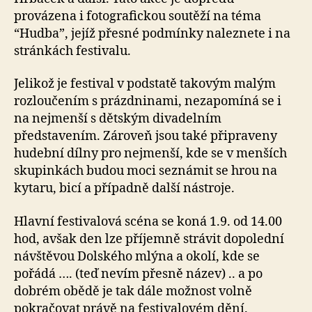
provázena i fotografickou soutěží na téma
“Hudba”, jejíž přesné podmínky naleznete i na
stránkách festivalu.
Jelikož je festival v podstatě takovým malým
rozloučením s prázdninami, nezapomíná se i
na nejmenší s dětským divadelním
představením. Zároveň jsou také připraveny
hudební dílny pro nejmenší, kde se v menších
skupinkách budou moci seznámit se hrou na
kytaru, bicí a případně další nástroje.
Hlavní festivalová scéna se koná 1.9. od 14.00
hod, avšak den lze příjemně strávit dopolední
návštěvou Dolského mlýna a okolí, kde se
pořádá …. (teď nevím přesně název) .. a po
dobrém obědě je tak dále možnost volně
pokračovat právě na festivalovém dění.