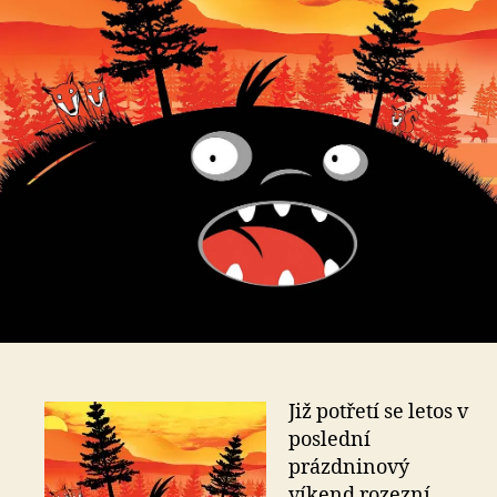
Již potřetí se letos v
poslední
prázdninový
víkend rozezní