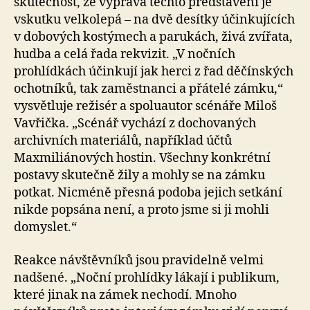
skutečnost, že výprava těchto představení je
vskutku velkolepá – na dvě desítky účinkujících
v dobových kostýmech a parukách, živá zvířata,
hudba a celá řada rekvizit. „V nočních
prohlídkách účinkují jak herci z řad děčínských
ochotníků, tak zaměstnanci a přátelé zámku,“
vysvětluje režisér a spoluautor scénáře Miloš
Vavřička. „Scénář vychází z dochovaných
archivních materiálů, například účtů
Maxmiliánových hostin. Všechny konkrétní
postavy skutečně žily a mohly se na zámku
potkat. Nicméně přesná podoba jejich setkání
nikde popsána není, a proto jsme si ji mohli
domyslet.“
Reakce návštěvníků jsou pravidelně velmi
nadšené. „Noční prohlídky lákají i publikum,
které jinak na zámek nechodí. Mnoho