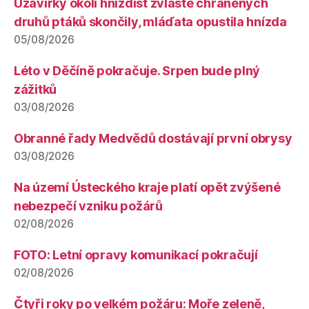
Uzavírky okolí hnízdišť zvláště chráněných
druhů ptáků skončily, mláďata opustila hnízda
05/08/2026
Léto v Děčíně pokračuje. Srpen bude plný
zážitků
03/08/2026
Obranné řady Medvědů dostávají první obrysy
03/08/2026
Na území Ústeckého kraje platí opět zvýšené
nebezpečí vzniku požárů
02/08/2026
FOTO: Letní opravy komunikací pokračují
02/08/2026
Čtyři roky po velkém požáru: Moře zeleně,