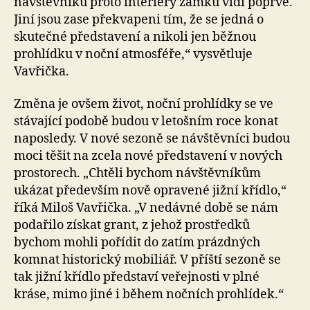
návštěvníků proto interiéry zámku vidí poprvé.
Jiní jsou zase překvapeni tím, že se jedná o
skutečné představení a nikoli jen běžnou
prohlídku v noční atmosféře,“ vysvětluje
Vavřička.
Změna je ovšem život, noční prohlídky se ve
stávající podobě budou v letošním roce konat
naposledy. V nové sezoně se návštěvníci budou
moci těšit na zcela nové představení v nových
prostorech. „Chtěli bychom návštěvníkům
ukázat především nově opravené jižní křídlo,“
říká Miloš Vavřička. „V nedávné době se nám
podařilo získat grant, z jehož prostředků
bychom mohli pořídit do zatím prázdných
komnat historický mobiliář. V příští sezoně se
tak jižní křídlo představí veřejnosti v plné
kráse, mimo jiné i během nočních prohlídek.“