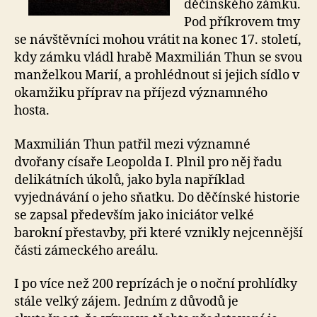
děčínského zámku.
Pod příkrovem tmy
se návštěvníci mohou vrátit na konec 17. století,
kdy zámku vládl hrabě Maxmilián Thun se svou
manželkou Marií, a prohlédnout si jejich sídlo v
okamžiku příprav na příjezd významného
hosta.
Maxmilián Thun patřil mezi významné
dvořany císaře Leopolda I. Plnil pro něj řadu
delikátních úkolů, jako byla například
vyjednávání o jeho sňatku. Do děčínské historie
se zapsal především jako iniciátor velké
barokní přestavby, při které vznikly nejcennější
části zámeckého areálu.
I po více než 200 reprízách je o noční prohlídky
stále velký zájem. Jedním z důvodů je