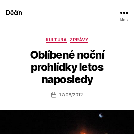
Děčín
Menu
Rubriky
KULTURA
ZPRÁVY
Oblíbené noční
A
prohlídky letos
u
t
naposledy
o
r:
Autor
17/08/2012
a
Datum
příspěvku
l
příspěvku
e
s
o