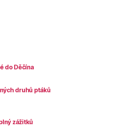
é do Děčína
něných druhů ptáků
plný zážitků