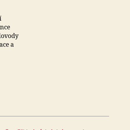
í
ince
odovody
ace a