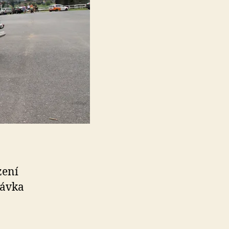
zení
dávka