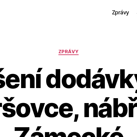
Zprávy
Rubriky
ZPRÁVY
šení dodávk
šovce, nábř
Zámecké
A
u