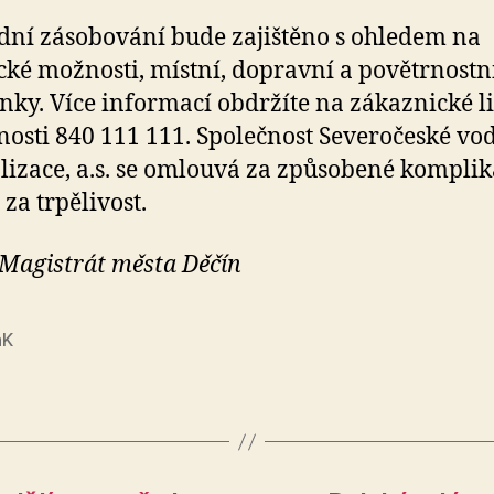
ní zásobování bude zajištěno s ohledem na
cké možnosti, místní, dopravní a povětrnostn
ky. Více informací obdržíte na zákaznické l
nosti 840 111 111. Společnost Severočeské v
lizace, a.s. se omlouvá za způsobené komplik
 za trpělivost.
 Magistrát města Děčín
aK