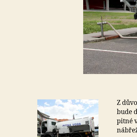
Z důvo
bude d
pitné 
nábřež