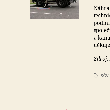
Náhrad
techni
podmín
společ
a kana
děkuje
Zdroj:
SČV
Štítky