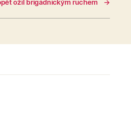
opět ožil brigádnickým ruchem
→