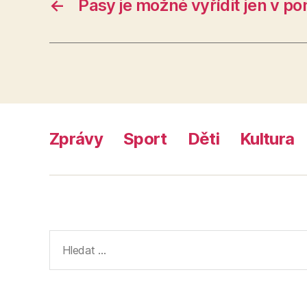
←
Pasy je možné vyřídit jen v po
Zprávy
Sport
Děti
Kultura
Výsledky
vyhledávání: