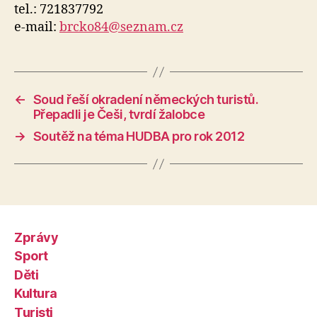
tel.: 721837792
e-mail:
brcko84@seznam.cz
←
Soud řeší okradení německých turistů.
Přepadli je Češi, tvrdí žalobce
→
Soutěž na téma HUDBA pro rok 2012
Zprávy
Sport
Děti
Kultura
Turisti