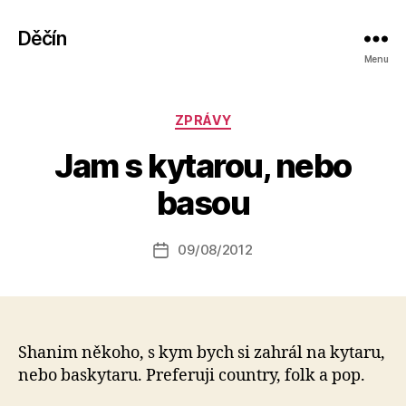
Děčín
Menu
A
u
Rubriky
t
ZPRÁVY
o
Jam s kytarou, nebo
r:
C
basou
o
u
n
Autor
09/08/2012
Datum
t
příspěvku
příspěvku
r
y
b
o
Shanim někoho, s kym bych si zahrál na kytaru,
y
nebo baskytaru. Preferuji country, folk a pop.
8
4