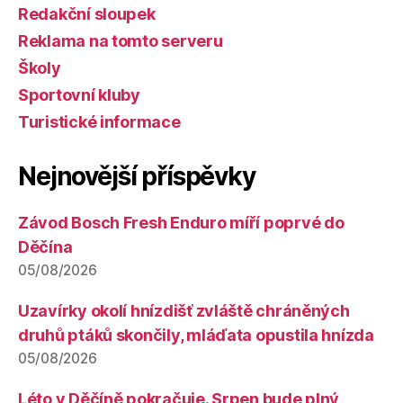
Redakční sloupek
Reklama na tomto serveru
Školy
Sportovní kluby
Turistické informace
Nejnovější příspěvky
Závod Bosch Fresh Enduro míří poprvé do
Děčína
05/08/2026
Uzavírky okolí hnízdišť zvláště chráněných
druhů ptáků skončily, mláďata opustila hnízda
05/08/2026
Léto v Děčíně pokračuje. Srpen bude plný