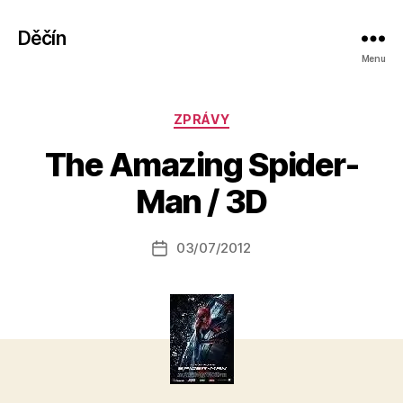
Děčín
Menu
Rubriky
ZPRÁVY
A
The Amazing Spider-
u
t
Man / 3D
o
r:
Autor
03/07/2012
a
Datum
příspěvku
l
příspěvku
e
s
o