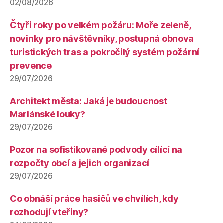
02/08/2026
Čtyři roky po velkém požáru: Moře zeleně,
novinky pro návštěvníky, postupná obnova
turistických tras a pokročilý systém požární
prevence
29/07/2026
Architekt města: Jaká je budoucnost
Mariánské louky?
29/07/2026
Pozor na sofistikované podvody cílící na
rozpočty obcí a jejich organizací
29/07/2026
Co obnáší práce hasičů ve chvílích, kdy
rozhodují vteřiny?