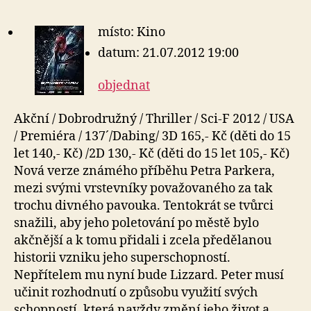
místo: Kino
datum: 21.07.2012 19:00
objednat
Akční / Dobrodružný / Thriller / Sci-F 2012 / USA
/ Premiéra / 137´/Dabing/ 3D 165,- Kč (děti do 15
let 140,- Kč) /2D 130,- Kč (děti do 15 let 105,- Kč)
Nová verze známého příběhu Petra Parkera,
mezi svými vrstevníky považovaného za tak
trochu divného pavouka. Tentokrát se tvůrci
snažili, aby jeho poletování po městě bylo
akčnější a k tomu přidali i zcela předělanou
historii vzniku jeho superschopností.
Nepřítelem mu nyní bude Lizzard. Peter musí
učinit rozhodnutí o způsobu využití svých
schopností, která navždy změní jeho život a