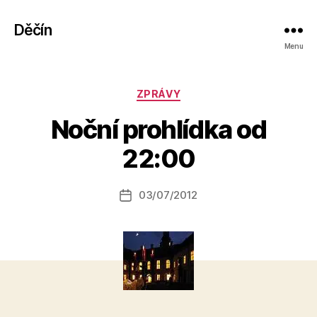
Děčín
Menu
Rubriky
ZPRÁVY
A
Noční prohlídka od
u
t
22:00
o
r:
Autor
03/07/2012
a
Datum
příspěvku
l
příspěvku
e
s
o