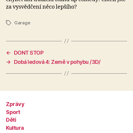
za vysvědčení něco lepšího?
Garage
Štítky
←
DONT STOP
→
Dobá ledová 4: Země v pohybu /3D/
Zprávy
Sport
Děti
Kultura