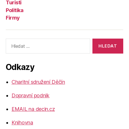
Turisti
Politika
Firmy
Výsledky
vyhledávání:
Odkazy
Charitní sdružení Děčín
Dopravní podnik
EMAIL na decin.cz
Knihovna