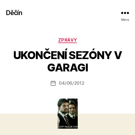
Děčín
Menu
Rubriky
ZPRÁVY
A
UKONČENÍ SEZÓNY V
u
t
GARAGI
o
r:
Autor
04/06/2012
a
Datum
příspěvku
l
příspěvku
e
s
o