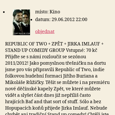
místo: Kino
datum: 29.06.2012 22:00
objednat
REPUBLIC OF TWO + ZPĚT + JIRKA IMLAUF +
STAND UP COMEDY GROUP Vstupné: 70 kč
Přijďte se s námi rozloučit se sezónou
2011/2012! Jako pomyslnou třešničku na dortu
jsme pro vás připravili Republic of Two, indie
folkovou hudební formaci Jiřího Buriana a
Mikoláše Růžičky. Těšit se můžete i na premiéru
nové děčínské kapely Zpět, ve které můžete
vidět a slyšet část dnes již nepříliš často
hrajících Baf and that sort of stuff. Sólo a bez
Hopupacích koňů přijede Jirka Imlauf. Nebude
chybět ani tradiční Stand up comedy! Chtěli jste