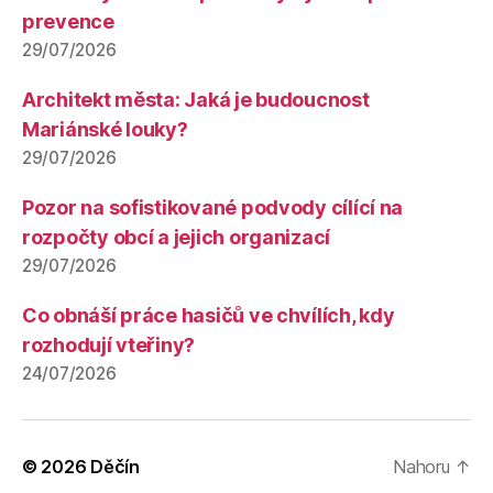
prevence
29/07/2026
Architekt města: Jaká je budoucnost
Mariánské louky?
29/07/2026
Pozor na sofistikované podvody cílící na
rozpočty obcí a jejich organizací
29/07/2026
Co obnáší práce hasičů ve chvílích, kdy
rozhodují vteřiny?
24/07/2026
© 2026
Děčín
Nahoru
↑