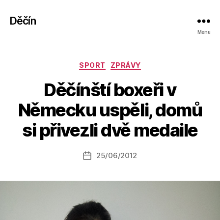
Děčín
Menu
Rubriky
SPORT
ZPRÁVY
Děčínští boxeři v
A
Německu uspěli, domů
u
t
si přivezli dvě medaile
o
r:
Autor
25/06/2012
a
Datum
příspěvku
l
příspěvku
e
s
o