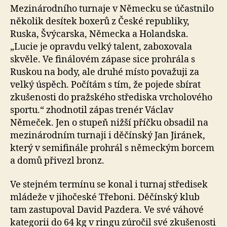
Mezinárodního turnaje v Německu se účastnilo
několik desítek boxerů z České republiky,
Ruska, Švýcarska, Německa a Holandska.
„Lucie je opravdu velký talent, zaboxovala
skvěle. Ve finálovém zápase sice prohrála s
Ruskou na body, ale druhé místo považuji za
velký úspěch. Počítám s tím, že pojede sbírat
zkušenosti do pražského střediska vrcholového
sportu.“ zhodnotil zápas trenér Václav
Němeček. Jen o stupeň nižší příčku obsadil na
mezinárodním turnaji i děčínský Jan Jiránek,
který v semifinále prohrál s německým borcem
a domů přivezl bronz.
Ve stejném termínu se konal i turnaj středisek
mládeže v jihočeské Třeboni. Děčínský klub
tam zastupoval David Pazdera. Ve své váhové
kategorii do 64 kg v ringu zúročil své zkušenosti