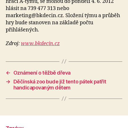
hráči A-týmu, se mohou do pondělí 4. 6. 2012
hlásit na 739 477 313 nebo
marketing@bkdecin.cz. Složení týmu a průběh
hry bude stanoven na základě počtu
přihlášených.
Zdroj:
www.bkdecin.cz
←
Oznámení o těžbě dřeva
→
Děčínská zoo bude již tento pátek patřit
handicapovaným dětem