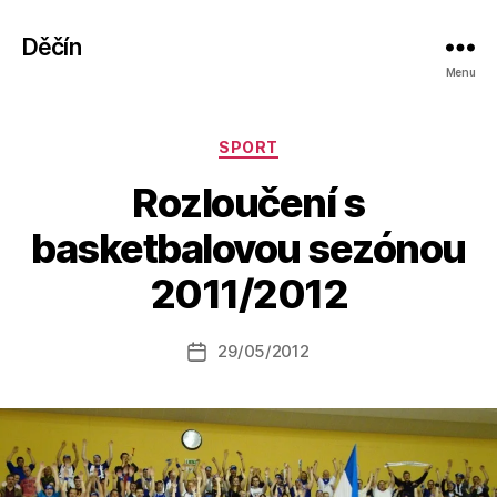
Děčín
Menu
Rubriky
SPORT
Rozloučení s
A
basketbalovou sezónou
u
t
2011/2012
o
r:
Autor
29/05/2012
a
Datum
příspěvku
l
příspěvku
e
s
o