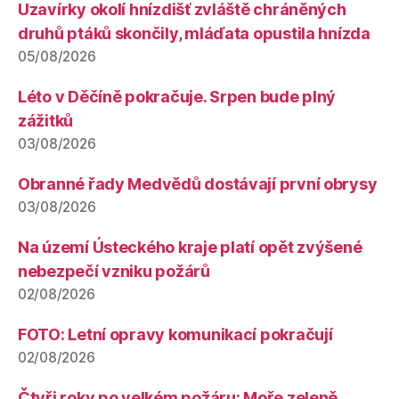
Uzavírky okolí hnízdišť zvláště chráněných
druhů ptáků skončily, mláďata opustila hnízda
05/08/2026
Léto v Děčíně pokračuje. Srpen bude plný
zážitků
03/08/2026
Obranné řady Medvědů dostávají první obrysy
03/08/2026
Na území Ústeckého kraje platí opět zvýšené
nebezpečí vzniku požárů
02/08/2026
FOTO: Letní opravy komunikací pokračují
02/08/2026
Čtyři roky po velkém požáru: Moře zeleně,