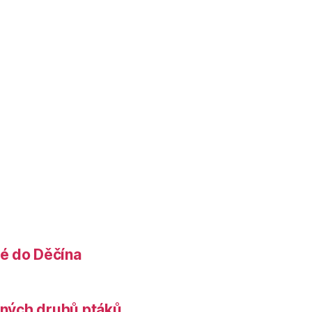
é do Děčína
něných druhů ptáků