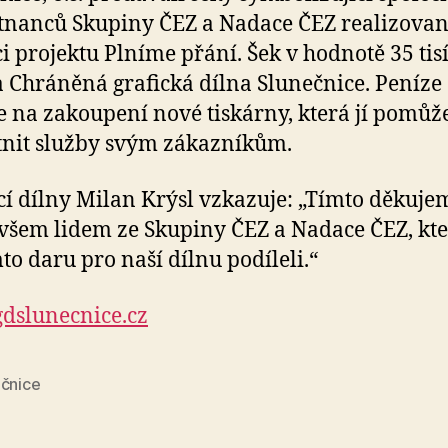
nanců Skupiny ČEZ a Nadace ČEZ realizova
i projektu Plníme přání. Šek v hodnotě 35 tis
a Chráněná grafická dílna Slunečnice. Peníze
e na zakoupení nové tiskárny, která jí pomůž
tnit služby svým zákazníkům.
í dílny Milan Krýsl vzkazuje: „Tímto děkuje
 všem lidem ze Skupiny ČEZ a Nadace ČEZ, kte
to daru pro naší dílnu podíleli.“
dslunecnice.cz
ečnice