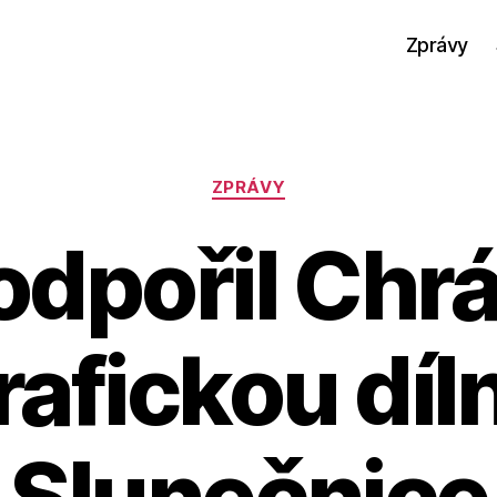
Zprávy
Rubriky
ZPRÁVY
odpořil Chr
rafickou díl
Slunečnice
A
u