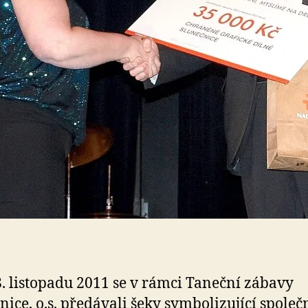
. listopadu 2011 se v rámci Taneční zábavy
nice, o.s. předávali šeky symbolizující společ