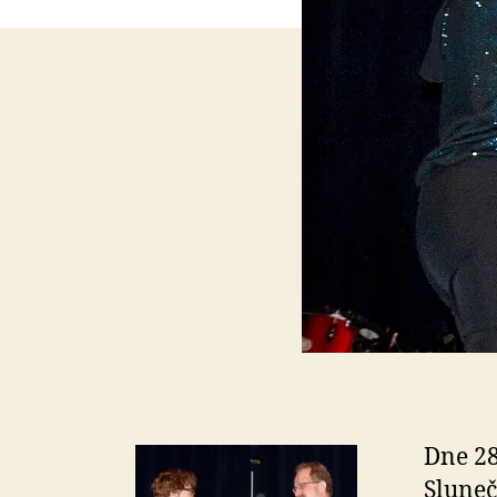
Dne 28
Sluneč