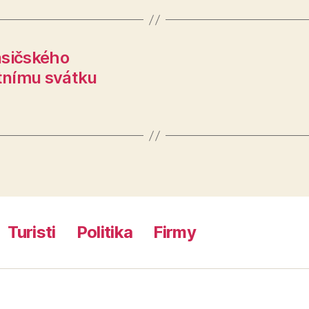
asičského
tnímu svátku
Turisti
Politika
Firmy