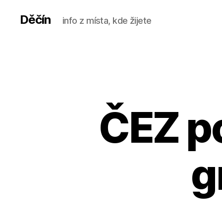
Děčín
info z místa, kde žijete
ČEZ p
g