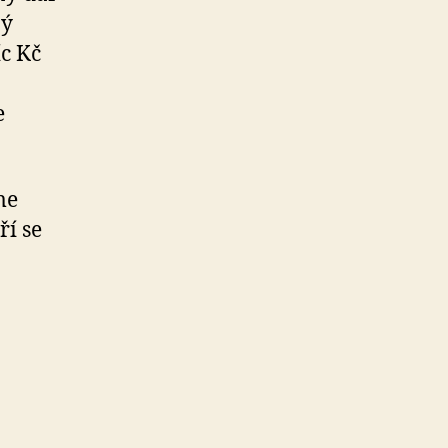
ný
íc Kč
e
me
ří se