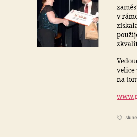
zaměst
v rámc
získal
použij
zkvali
Vedouc
velice
na tom
www.g
slun
Štítky