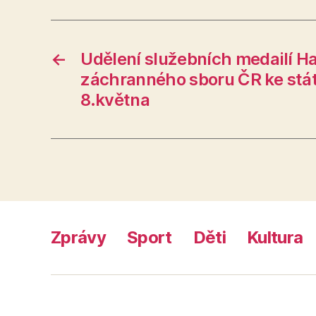
←
Udělení služebních medailí H
záchranného sboru ČR ke stá
8.května
Zprávy
Sport
Děti
Kultura