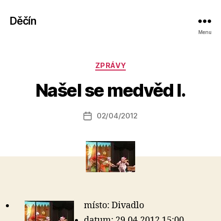
Děčín
Menu
A
Rubriky
ZPRÁVY
u
t
Našel se medvěd I.
o
r:
Autor
02/04/2012
a
Datum
příspěvku
l
příspěvku
e
s
o
místo: Divadlo
datum: 29.04.2012 15:00