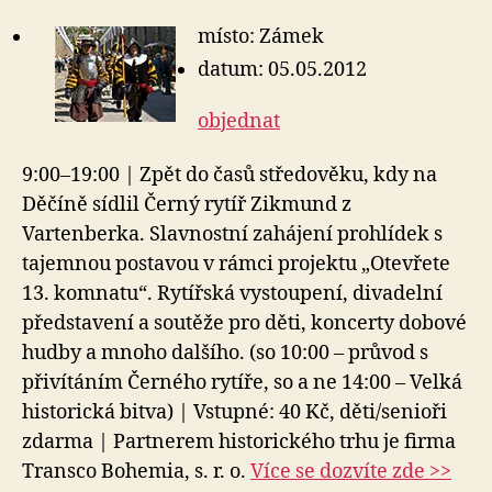
místo: Zámek
datum: 05.05.2012
objednat
9:00–19:00 | Zpět do časů středověku, kdy na
Děčíně sídlil Černý rytíř Zikmund z
Vartenberka. Slavnostní zahájení prohlídek s
tajemnou postavou v rámci projektu „Otevřete
13. komnatu“. Rytířská vystoupení, divadelní
představení a soutěže pro děti, koncerty dobové
hudby a mnoho dalšího. (so 10:00 – průvod s
přivítáním Černého rytíře, so a ne 14:00 – Velká
historická bitva) | Vstupné: 40 Kč, děti/senioři
zdarma | Partnerem historického trhu je firma
Transco Bohemia, s. r. o.
Více se dozvíte zde >>