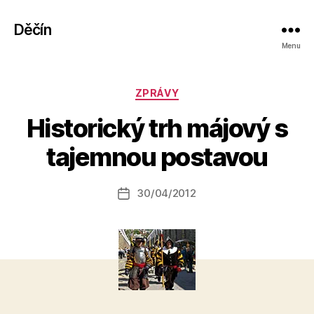
Děčín
Menu
Rubriky
ZPRÁVY
A
Historický trh májový s
u
t
tajemnou postavou
o
r:
Autor
30/04/2012
a
Datum
příspěvku
l
příspěvku
e
s
o