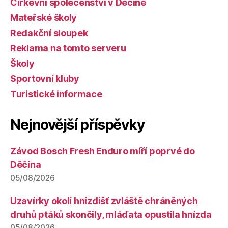
Církevní společenství v Děčíně
Mateřské školy
Redakční sloupek
Reklama na tomto serveru
Školy
Sportovní kluby
Turistické informace
Nejnovější příspěvky
Závod Bosch Fresh Enduro míří poprvé do
Děčína
05/08/2026
Uzavírky okolí hnízdišť zvláště chráněných
druhů ptáků skončily, mláďata opustila hnízda
05/08/2026