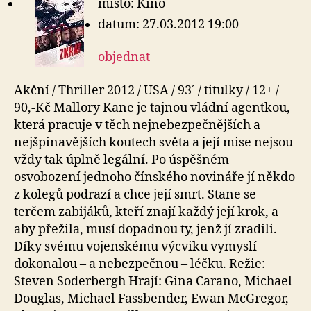
místo: Kino
datum: 27.03.2012 19:00
objednat
Akční / Thriller 2012 / USA / 93´ / titulky / 12+ /
90,-Kč Mallory Kane je tajnou vládní agentkou,
která pracuje v těch nejnebezpečnějších a
nejšpinavějších koutech světa a její mise nejsou
vždy tak úplně legální. Po úspěšném
osvobození jednoho čínského novináře jí někdo
z kolegů podrazí a chce její smrt. Stane se
terčem zabijáků, kteří znají každý její krok, a
aby přežila, musí dopadnou ty, jenž jí zradili.
Díky svému vojenskému výcviku vymyslí
dokonalou – a nebezpečnou – léčku. Režie:
Steven Soderbergh Hrají: Gina Carano, Michael
Douglas, Michael Fassbender, Ewan McGregor,