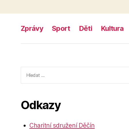
Zprávy
Sport
Děti
Kultura
Výsledky
vyhledávání:
Odkazy
Charitní sdružení Děčín