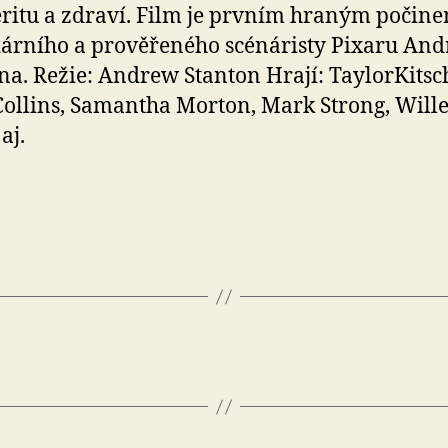
ritu a zdraví. Film je prvním hraným počin
árního a prověřeného scénáristy Pixaru An
na. Režie: Andrew Stanton Hrají: TaylorKitsc
ollins, Samantha Morton, Mark Strong, Will
aj.