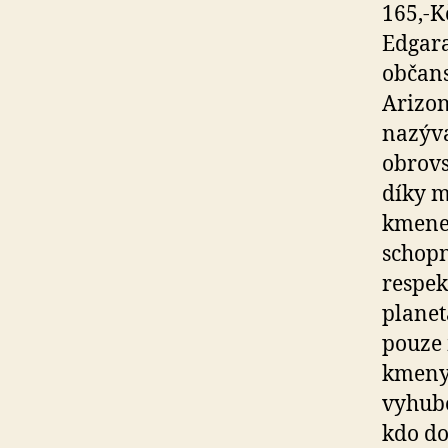
165,-K
Edgara
občans
Arizon
nazýva
obrovs
díky m
kmene
schopn
respekt
planet
pouze
kmeny 
vyhube
kdo do