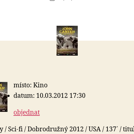
příspěvku
l
příspěvku
e
s
o
místo: Kino
datum: 10.03.2012 17:30
objednat
 / Sci-fi / Dobrodružný 2012 / USA / 137´ / titu