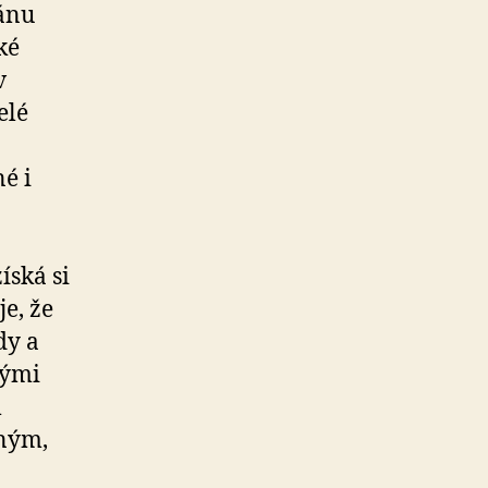
ánu
ké
v
elé
é i
íská si
je, že
dy a
kými
m
eným,