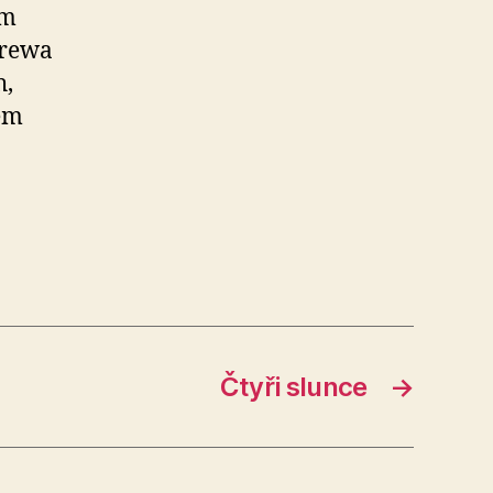
em
drewa
h,
em
Čtyři slunce
→