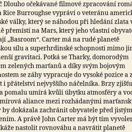
č Dlouho očekávané filmové zpracování rom
 Rice Burroughse vypráví o veteránu americ
ké války, který se náhodou při hledání zlata 
ě přemístí na Mars, který jeho vlastní obyvat
jí „Basroom“. Carter má na rudé planetě
kou sílu a superhrdinské schopnosti mimo jin
enší gravitaci. Potká se Tharky, domorodým
m zelených marťanů a díky svým bojovým
ostem se záhy vypracuje do vysoké pozice a z
 i přátelství nejvyššího náčelníka. Brzy zjišťu
a pomalu umírá kvůli úbytku atmosféry a vo
 mírová aliance mezi rozhádanými marťans
by dokázala zachránit obyvatele před jistý
ním. A právě John Carter má být tím vyvol
káže nastolit rovnováhu a navrátit planetě