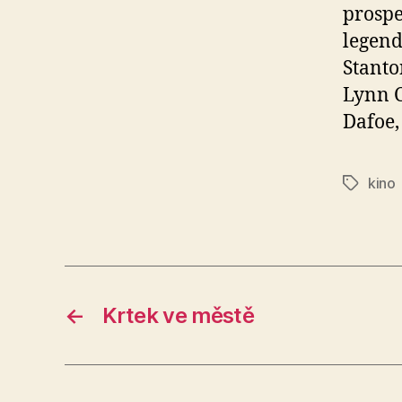
prospe
legend
Stanto
Lynn C
Dafoe, 
kino
Štítky
←
Krtek ve městě