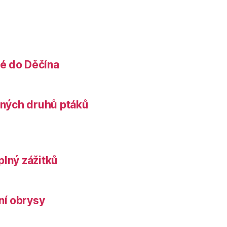
é do Děčína
něných druhů ptáků
plný zážitků
ní obrysy