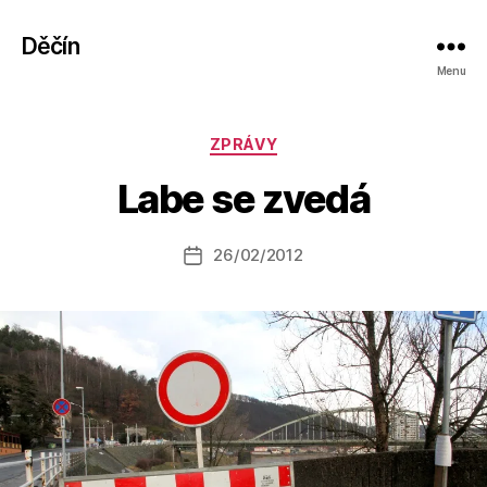
Děčín
Menu
Rubriky
ZPRÁVY
A
u
Labe se zvedá
t
o
r:
Autor
26/02/2012
Datum
k
příspěvku
příspěvku
a
fi
k