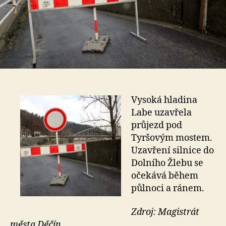
Vysoká hladina
Labe uzavřela
průjezd pod
Tyršovým mostem.
Uzavření silnice do
Dolního Žlebu se
očekává během
půlnoci a ránem.
Zdroj: Magistrát
města Děčín