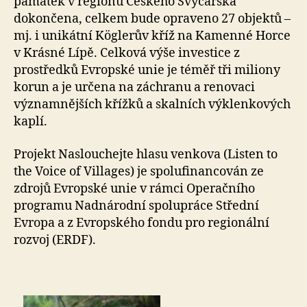
památek v regionu Českého Švýcarska
dokončena, celkem bude opraveno 27 objektů –
mj. i unikátní Köglerův kříž na Kamenné Horce
v Krásné Lípě. Celková výše investice z
prostředků Evropské unie je téměř tři miliony
korun a je určena na záchranu a renovaci
významnějších křížků a skalních výklenkových
kaplí.
Projekt Naslouchejte hlasu venkova (Listen to
the Voice of Villages) je spolufinancován ze
zdrojů Evropské unie v rámci Operačního
programu Nadnárodní spolupráce Střední
Evropa a z Evropského fondu pro regionální
rozvoj (ERDF).