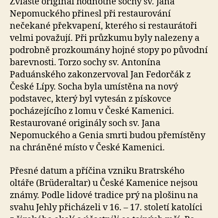
Zvláště originál hodnotné sochy sv. Jana
Nepomuckého přinesl při restaurování
nečekané překvapení, kterého si restaurátoři
velmi považují. Při průzkumu byly nalezeny a
podrobně prozkoumány hojné stopy po původní
barevnosti. Torzo sochy sv. Antonína
Paduánského zakonzervoval Jan Fedorčák z
České Lípy. Socha byla umístěna na nový
podstavec, který byl vytesán z pískovce
pocházejícího z lomu v České Kamenici.
Restaurované originály soch sv. Jana
Nepomuckého a Genia smrti budou přemístěny
na chráněné místo v České Kamenici.
Přesné datum a příčina vzniku Bratrského
oltáře (Brüderaltar) u České Kamenice nejsou
známy. Podle lidové tradice prý na plošinu na
svahu Jehly přicházeli v 16. – 17. století katolíci