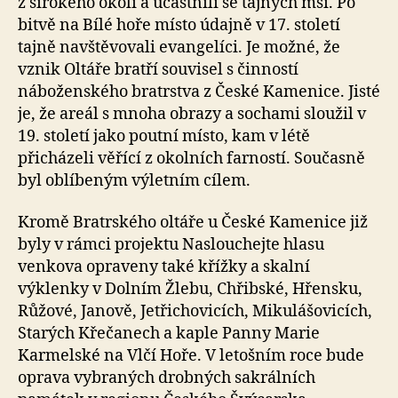
z širokého okolí a účastnili se tajných mší. Po
bitvě na Bílé hoře místo údajně v 17. století
tajně navštěvovali evangelíci. Je možné, že
vznik Oltáře bratří souvisel s činností
náboženského bratrstva z České Kamenice. Jisté
je, že areál s mnoha obrazy a sochami sloužil v
19. století jako poutní místo, kam v létě
přicházeli věřící z okolních farností. Současně
byl oblíbeným výletním cílem.
Kromě Bratrského oltáře u České Kamenice již
byly v rámci projektu Naslouchejte hlasu
venkova opraveny také křížky a skalní
výklenky v Dolním Žlebu, Chřibské, Hřensku,
Růžové, Janově, Jetřichovicích, Mikulášovicích,
Starých Křečanech a kaple Panny Marie
Karmelské na Vlčí Hoře. V letošním roce bude
oprava vybraných drobných sakrálních