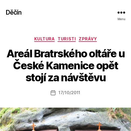
Děčín
Menu
Rubriky
KULTURA
TURISTI
ZPRÁVY
Areál Bratrského oltáře u
A
České Kamenice opět
u
t
stojí za návštěvu
o
r:
Autor
17/10/2011
a
Datum
příspěvku
l
příspěvku
e
s
o