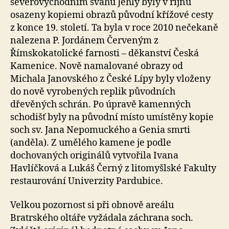
severovýchodním svahu Jehly byly v říjnu
osazeny kopiemi obrazů původní křížové cesty
z konce 19. století. Ta byla v roce 2010 nečekaně
nalezena P. Jordánem Červeným z
Římskokatolické farnosti – děkanství Česká
Kamenice. Nově namalované obrazy od
Michala Janovského z České Lípy byly vloženy
do nově vyrobených replik původních
dřevěných schrán. Po úpravě kamenných
schodišť byly na původní místo umístěny kopie
soch sv. Jana Nepomuckého a Genia smrti
(anděla). Z umělého kamene je podle
dochovaných originálů vytvořila Ivana
Havlíčková a Lukáš Černý z litomyšlské Fakulty
restaurování Univerzity Pardubice.
Velkou pozornost si při obnově areálu
Bratrského oltáře vyžádala záchrana soch.